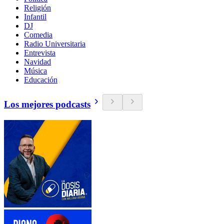
Religión
Infantil
DJ
Comedia
Radio Universitaria
Entrevista
Navidad
Música
Educación
Los mejores podcasts