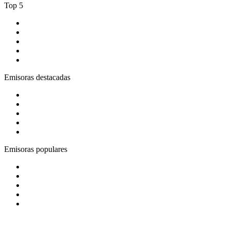
Top 5
1
.
Tropicana Cali 93.1 fm
2
.
Blu Radio
3
.
Gay FM
4
.
Rock en Español Radio
5
.
Rock FM
Emisoras destacadas
1
.
El Sol - Bogotá
2
.
ADN Radio
3
.
Latino Pop Baladas 90s_to_2010
4
.
BBC Radio 1
5
.
Bésame FM Bogotá
Emisoras populares
1
.
La Max Crossover
2
.
Oxigeno
3
.
Radio Recuerdo
4
.
BogotaHipHop
5
.
El Gran Lobo