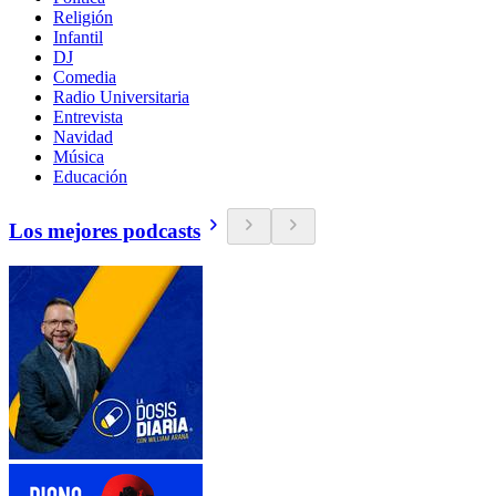
Religión
Infantil
DJ
Comedia
Radio Universitaria
Entrevista
Navidad
Música
Educación
Los mejores podcasts