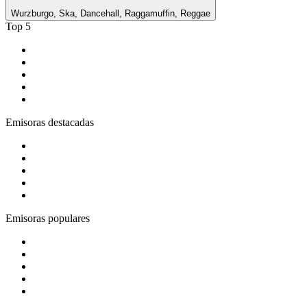
Wurzburgo, Ska, Dancehall, Raggamuffin, Reggae
Top 5
1
.
Tropicana Cali 93.1 fm
2
.
Blu Radio
3
.
Gay FM
4
.
Rock en Español Radio
5
.
Rock FM
Emisoras destacadas
1
.
El Sol - Bogotá
2
.
ADN Radio
3
.
Latino Pop Baladas 90s_to_2010
4
.
BBC Radio 1
5
.
Bésame FM Bogotá
Emisoras populares
1
.
La Max Crossover
2
.
Oxigeno
3
.
Radio Recuerdo
4
.
BogotaHipHop
5
.
El Gran Lobo