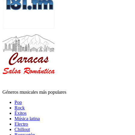
Géneros musicales más populares
Pop
Rock
Éxitos
Música latina
Electro
Chillout
Reggaetón