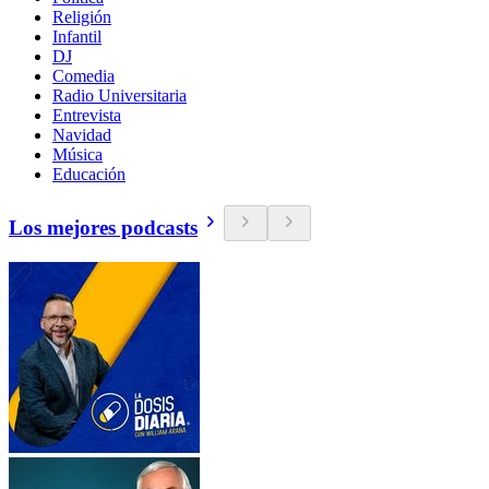
Religión
Infantil
DJ
Comedia
Radio Universitaria
Entrevista
Navidad
Música
Educación
Los mejores podcasts