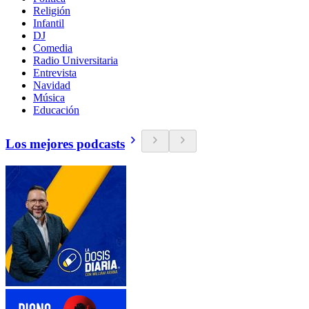
Religión
Infantil
DJ
Comedia
Radio Universitaria
Entrevista
Navidad
Música
Educación
Los mejores podcasts