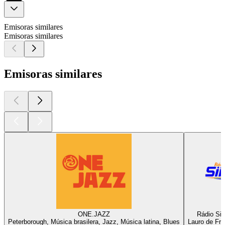
Emisoras similares
Emisoras similares
Emisoras similares
ONE.JAZZ
Rádio Sin
Peterborough, Música brasilera, Jazz, Música latina, Blues
Lauro de Fre