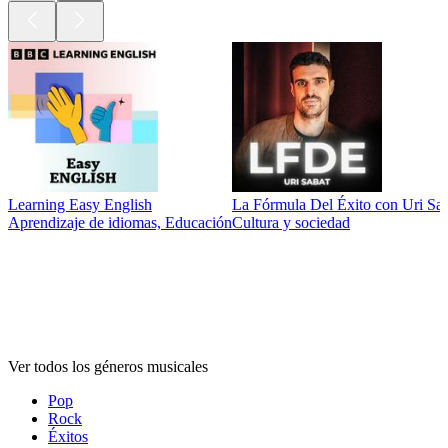
Learning Easy English
La Fórmula Del Éxito con Uri Sa
Aprendizaje de idiomas, Educación
Cultura y sociedad
Géneros
musicales
Géneros
musicales
Géneros
musicales
Ver todos los géneros musicales
Pop
Rock
Éxitos