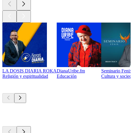
LA DOSIS DIARIA ROKA
DianaUribe.fm
Seminario Fenix 
Religión y espiritualidad
Educación
Cultura y socied
Actualmente
popular
Actualmente
popular
Actualmente
popular