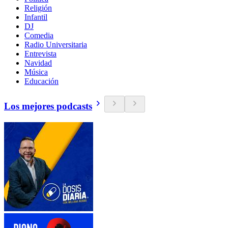
Religión
Infantil
DJ
Comedia
Radio Universitaria
Entrevista
Navidad
Música
Educación
Los mejores podcasts