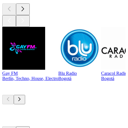
Gay FM
Blu Radio
Caracol Radio
Berlín, Techno, House, Electro
Bogotá
Bogotá
Los mejores
podcasts
Los mejores
podcasts
Los mejores
podcasts