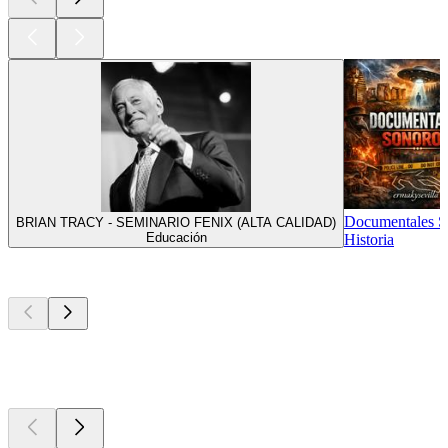
Documentales S
BRIAN TRACY - SEMINARIO FENIX (ALTA CALIDAD)
Educación
Historia
Nuevo y
notable
Nuevo y
notable
Nuevo y
notable