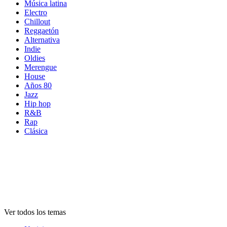
Música latina
Electro
Chillout
Reggaetón
Alternativa
Indie
Oldies
Merengue
House
Años 80
Jazz
Hip hop
R&B
Rap
Clásica
Temas de
emisoras
Temas de
emisoras
Temas de
emisoras
Ver todos los temas