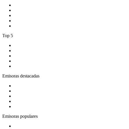
1
.
La Max Crossover
2
.
Oxigeno
3
.
Radio Recuerdo
4
.
BogotaHipHop
5
.
El Gran Lobo
Top 5
1
.
Tropicana Cali 93.1 fm
2
.
Blu Radio
3
.
Gay FM
4
.
Rock en Español Radio
5
.
Rock FM
Emisoras destacadas
1
.
El Sol - Bogotá
2
.
ADN Radio
3
.
Latino Pop Baladas 90s_to_2010
4
.
BBC Radio 1
5
.
Bésame FM Bogotá
Emisoras populares
1
.
La Max Crossover