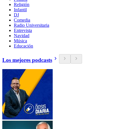
Religión
Infantil
DJ
Comedia
Radio Universitaria
Entrevista
Navidad
Música
Educación
Los mejores podcasts