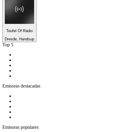
Teufel Of Radio
Dresde, Handsup
Top 5
1
.
Tropicana Cali 93.1 fm
2
.
Blu Radio
3
.
Gay FM
4
.
Rock en Español Radio
5
.
Rock FM
Emisoras destacadas
1
.
El Sol - Bogotá
2
.
ADN Radio
3
.
Latino Pop Baladas 90s_to_2010
4
.
BBC Radio 1
5
.
Bésame FM Bogotá
Emisoras populares