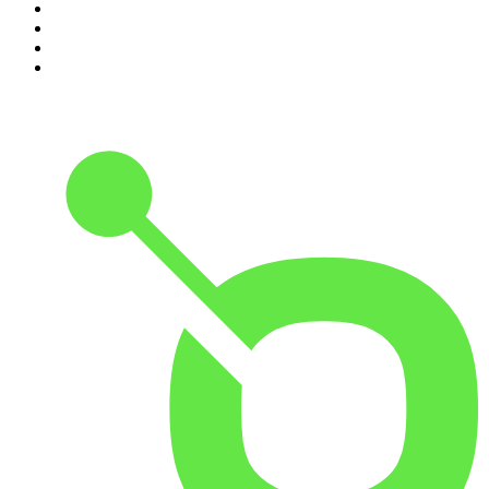
2
.
Oxigeno
3
.
Radio Recuerdo
4
.
BogotaHipHop
5
.
El Gran Lobo