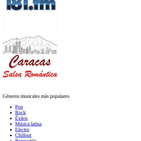
Géneros musicales más populares
Pop
Rock
Éxitos
Música latina
Electro
Chillout
Reggaetón