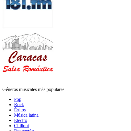
Géneros musicales más populares
Pop
Rock
Éxitos
Música latina
Electro
Chillout
Reggaetón