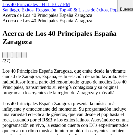
Los 40 Principales - HIT 101.7 FM
Buenos A
Santiago, Éxitos, Reggaetón, Top 40 & Listas de éxitos, Pop
Acerca de Los 40 Principales España Zaragoza
Acerca de Los 40 Principales España Zaragoza
Acerca de Los 40 Principales España
Zaragoza
(27)
Los 40 Principales España Zaragoza, que emite desde la vibrante
ciudad de Zaragoza, España, es tu estación de radio favorita. Este
radiodifusor forma parte del renombrado grupo de medios Los 40
Principales, transmitiendo su energía contagiosa y su original
programa a los oyentes de la región de Zaragoza y más allá.
Los 40 Principales España Zaragoza presenta la música más
influyente y emocionante del momento. Su programación incluye
una variedad ecléctica de géneros, que van desde el pop hasta el
rock, pasando por el R&B y los éxitos latinos. Apoyándose en una
programación en vivo, la estación cuenta con DJ's experimentados
que crean un ritmo musical ininterrumpido. Los oyentes también