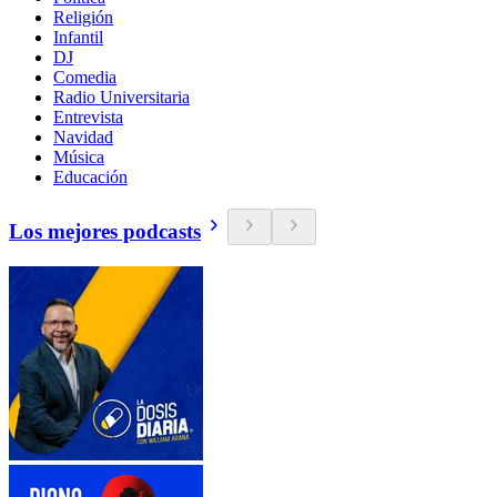
Religión
Infantil
DJ
Comedia
Radio Universitaria
Entrevista
Navidad
Música
Educación
Los mejores podcasts