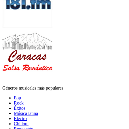
Géneros musicales más populares
Pop
Rock
Éxitos
Música latina
Electro
Chillout
Reggaetón