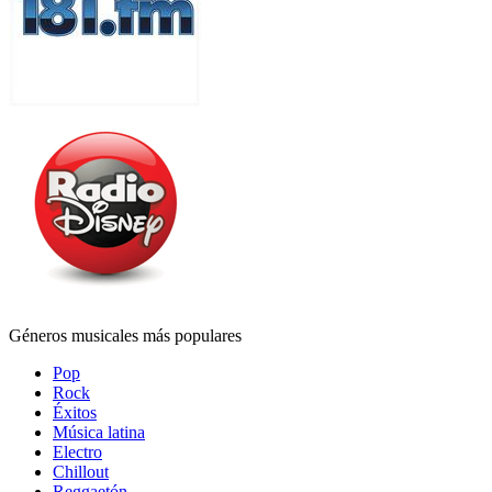
Géneros musicales más populares
Pop
Rock
Éxitos
Música latina
Electro
Chillout
Reggaetón