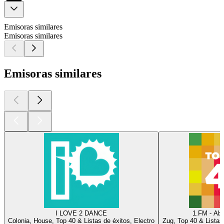
Emisoras similares
Emisoras similares
Emisoras similares
I LOVE 2 DANCE
1.FM - Abs
Colonia, House, Top 40 & Listas de éxitos, Electro
Zug, Top 40 & Listas