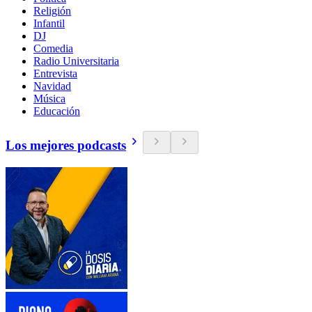
Religión
Infantil
DJ
Comedia
Radio Universitaria
Entrevista
Navidad
Música
Educación
Los mejores podcasts