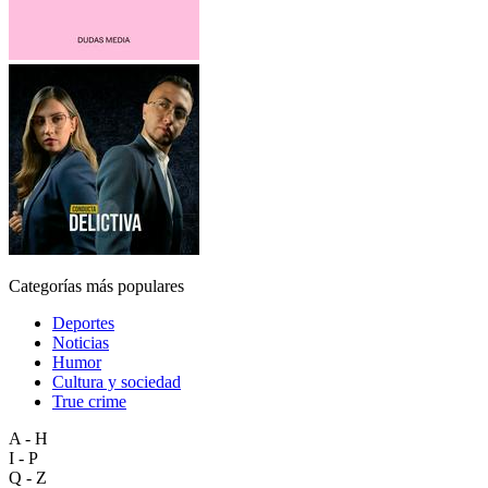
Categorías más populares
Deportes
Noticias
Humor
Cultura y sociedad
True crime
A - H
I - P
Q - Z