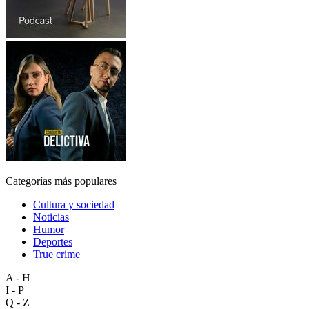
Categorías más populares
Cultura y sociedad
Noticias
Humor
Deportes
True crime
A - H
I - P
Q - Z