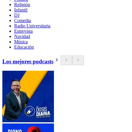
Religión
Infantil
DJ
Comedia
Radio Universitaria
Entrevista
Navidad
Música
Educación
Los mejores podcasts