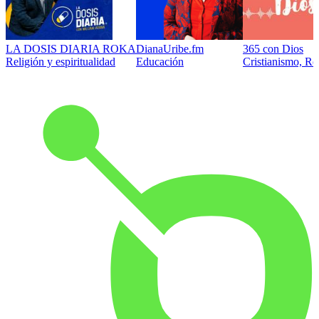
LA DOSIS DIARIA ROKA
DianaUribe.fm
365 con Dios
Religión y espiritualidad
Educación
Cristianismo, Rel