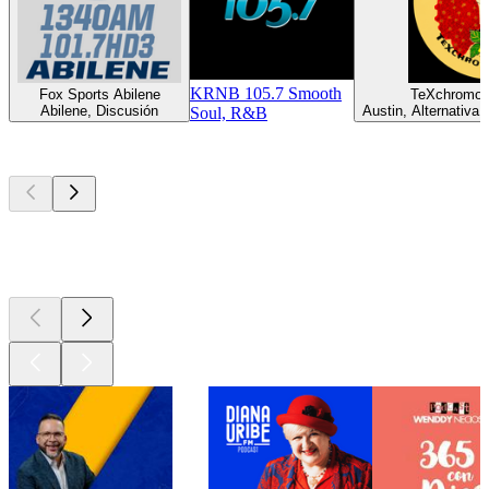
KRNB 105.7 Smooth
Fox Sports Abilene
TeXchromo
Abilene, Discusión
Austin, Alternativa,
Soul, R&B
Los mejores
podcasts
Los mejores
podcasts
Los mejores
podcasts