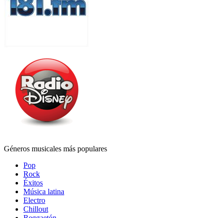
Géneros musicales más populares
Pop
Rock
Éxitos
Música latina
Electro
Chillout
Reggaetón