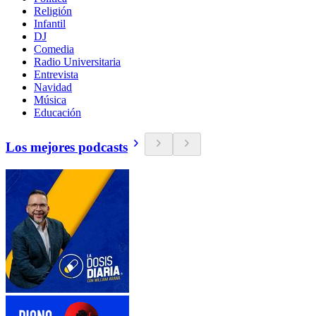
Religión
Infantil
DJ
Comedia
Radio Universitaria
Entrevista
Navidad
Música
Educación
Los mejores podcasts