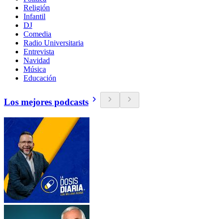
Religión
Infantil
DJ
Comedia
Radio Universitaria
Entrevista
Navidad
Música
Educación
Los mejores podcasts