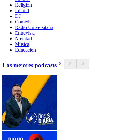
Religión
Infantil
DJ
Comedia
Radio Universitaria
Entrevista
Navidad
Música
Educación
Los mejores podcasts