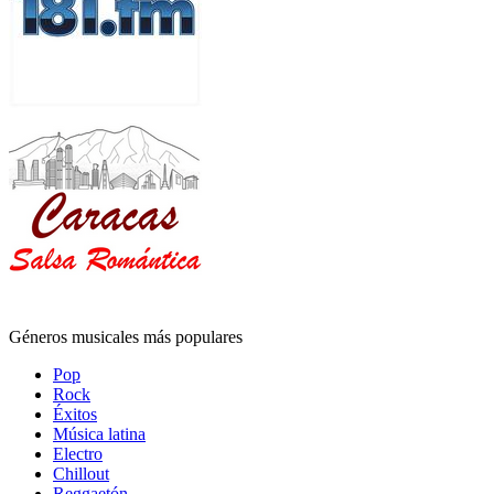
Géneros musicales más populares
Pop
Rock
Éxitos
Música latina
Electro
Chillout
Reggaetón