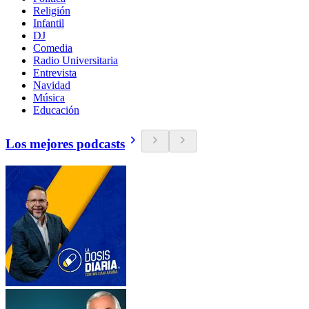
Religión
Infantil
DJ
Comedia
Radio Universitaria
Entrevista
Navidad
Música
Educación
Los mejores podcasts