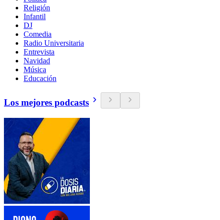
Religión
Infantil
DJ
Comedia
Radio Universitaria
Entrevista
Navidad
Música
Educación
Los mejores podcasts