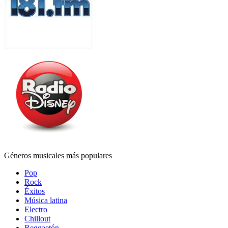
Géneros musicales más populares
Pop
Rock
Éxitos
Música latina
Electro
Chillout
Reggaetón