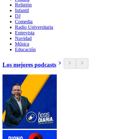
Religión
Infantil
DJ
Comedia
Radio Universitaria
Entrevista
Navidad
Música
Educación
Los mejores podcasts