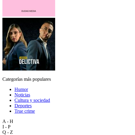
Categorías más populares
Humor
Noticias
Cultura y sociedad
Deportes
True crime
A - H
I - P
Q - Z