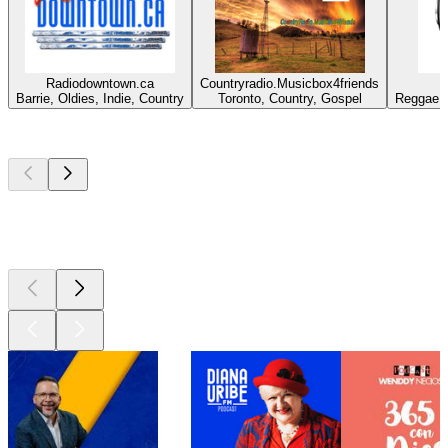
Radiodowntown.ca
Countryradio.Musicbox4friends
Barrie, Oldies, Indie, Country
Toronto, Country, Gospel
Reggae, 
Los mejores
podcasts
Los mejores
podcasts
Los mejores
podcasts