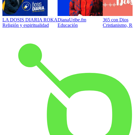
LA DOSIS DIARIA ROKA
DianaUribe.fm
365 con Dios
Religión y espiritualidad
Educación
Cristianismo, Rel