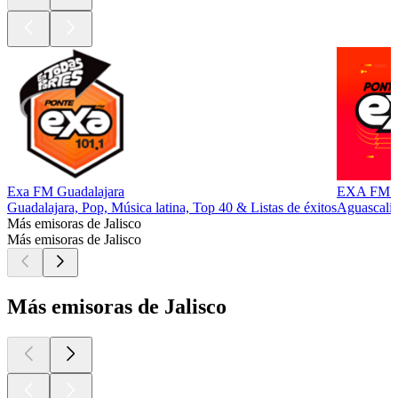
Exa FM Guadalajara
EXA FM Ag
Guadalajara, Pop, Música latina, Top 40 & Listas de éxitos
Aguascalie
Más emisoras de Jalisco
Más emisoras de Jalisco
Más emisoras de Jalisco