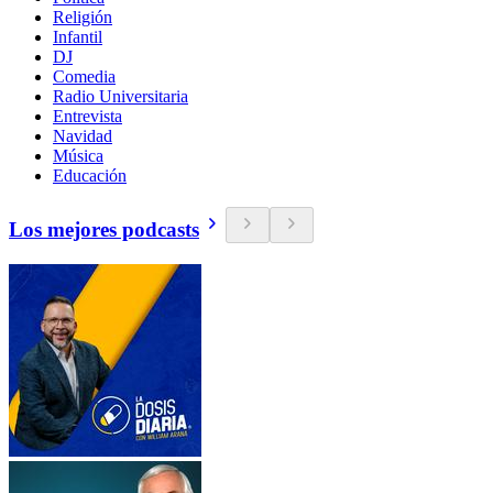
Religión
Infantil
DJ
Comedia
Radio Universitaria
Entrevista
Navidad
Música
Educación
Los mejores podcasts