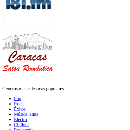
Géneros musicales más populares
Pop
Rock
Éxitos
Música latina
Electro
Chillout
Reggaetón