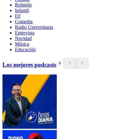
Religión
Infantil
DJ
Comedia
Radio Universitaria
Entrevista
Navidad
Música
Educación
Los mejores podcasts