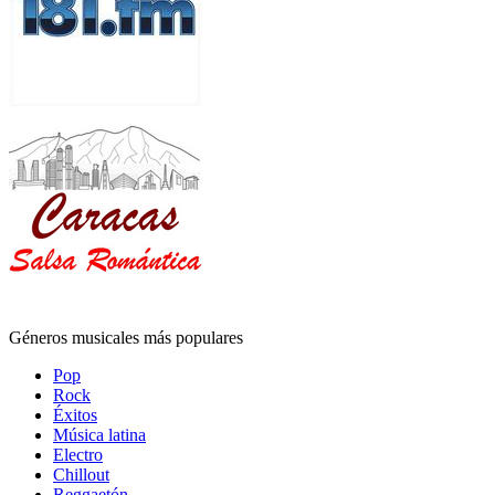
Géneros musicales más populares
Pop
Rock
Éxitos
Música latina
Electro
Chillout
Reggaetón