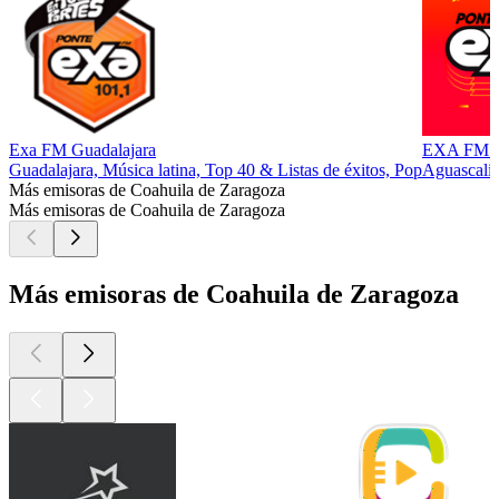
Exa FM Guadalajara
EXA FM Ag
Guadalajara, Música latina, Top 40 & Listas de éxitos, Pop
Aguascalie
Más emisoras de Coahuila de Zaragoza
Más emisoras de Coahuila de Zaragoza
Más emisoras de Coahuila de Zaragoza