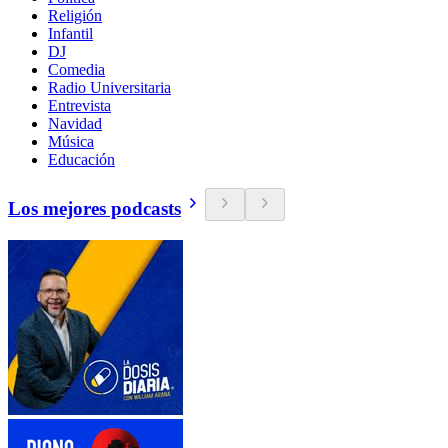
Religión
Infantil
DJ
Comedia
Radio Universitaria
Entrevista
Navidad
Música
Educación
Los mejores podcasts