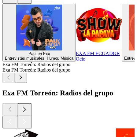
EXA FM ECUADOR
Paul en Exa
Entrevistas musicales, Humor, Música
Entrev
Ocio
Exa FM Torreón: Radios del grupo
Exa FM Torreón: Radios del grupo
Exa FM Torreón: Radios del grupo