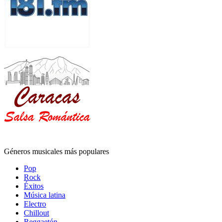
Géneros musicales más populares
Pop
Rock
Éxitos
Música latina
Electro
Chillout
Reggaetón