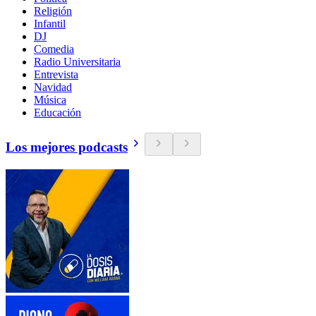
Religión
Infantil
DJ
Comedia
Radio Universitaria
Entrevista
Navidad
Música
Educación
Los mejores podcasts