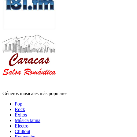
Géneros musicales más populares
Pop
Rock
Éxitos
Música latina
Electro
Chillout
Reggaetón