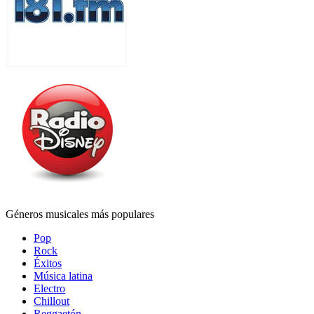
Géneros musicales más populares
Pop
Rock
Éxitos
Música latina
Electro
Chillout
Reggaetón