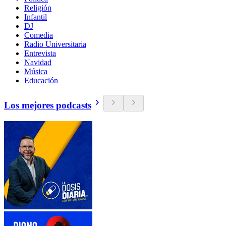
Religión
Infantil
DJ
Comedia
Radio Universitaria
Entrevista
Navidad
Música
Educación
Los mejores podcasts