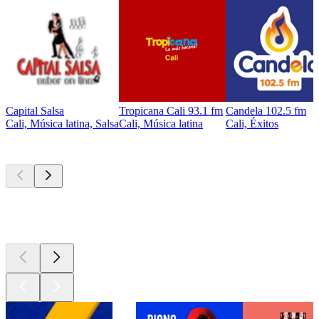
Capital Salsa
Tropicana Cali 93.1 fm
Candela 102.5 fm
Cali, Música latina, Salsa
Cali, Música latina
Cali, Éxitos
Los mejores
podcasts
Los mejores
podcasts
Los mejores
podcasts