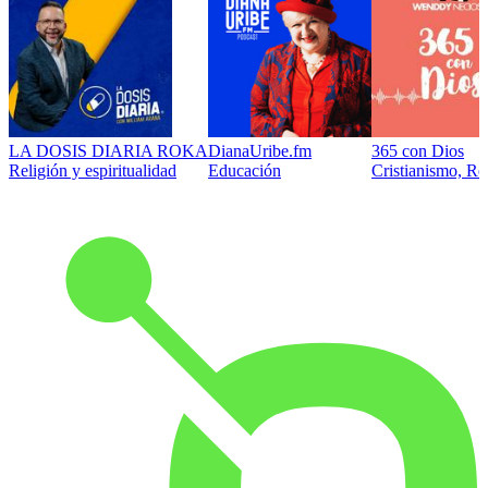
LA DOSIS DIARIA ROKA
DianaUribe.fm
365 con Dios
Religión y espiritualidad
Educación
Cristianismo, Rel