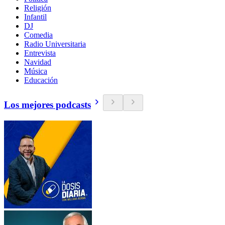
Religión
Infantil
DJ
Comedia
Radio Universitaria
Entrevista
Navidad
Música
Educación
Los mejores podcasts