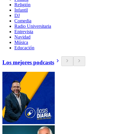
Religión
Infantil
DJ
Comedia
Radio Universitaria
Entrevista
Navidad
Música
Educación
Los mejores podcasts