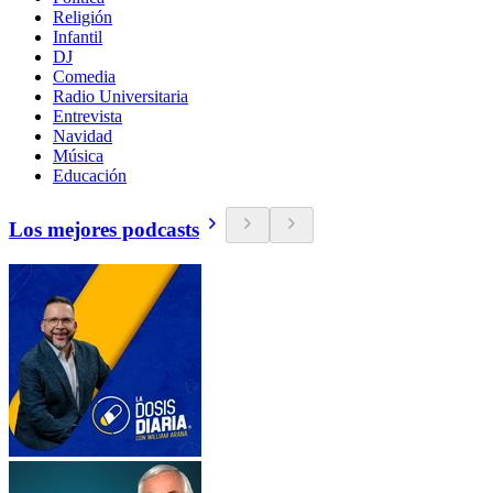
Religión
Infantil
DJ
Comedia
Radio Universitaria
Entrevista
Navidad
Música
Educación
Los mejores podcasts