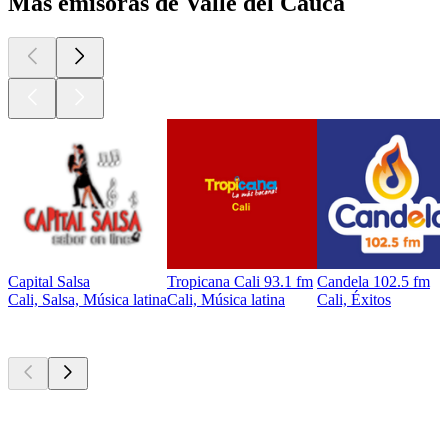
Más emisoras de Valle del Cauca
Capital Salsa
Tropicana Cali 93.1 fm
Candela 102.5 fm
Cali, Salsa, Música latina
Cali, Música latina
Cali, Éxitos
Los mejores
podcasts
Los mejores
podcasts
Los mejores
podcasts