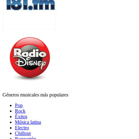
Géneros musicales más populares
Pop
Rock
Éxitos
Música latina
Electro
Chillout
Reggaetón