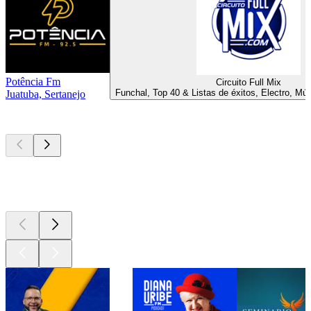
Potência Fm
Circuito Full Mix
Funchal, Top 40 & Listas de éxitos, Electro, Mús
Juatuba, Sertanejo
Los mejores
podcasts
Los mejores
podcasts
Los mejores
podcasts