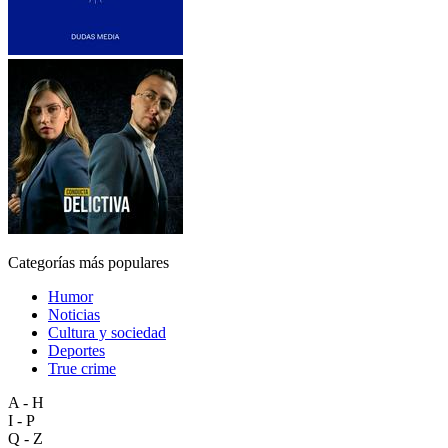
Categorías más populares
Humor
Noticias
Cultura y sociedad
Deportes
True crime
A - H
I - P
Q - Z