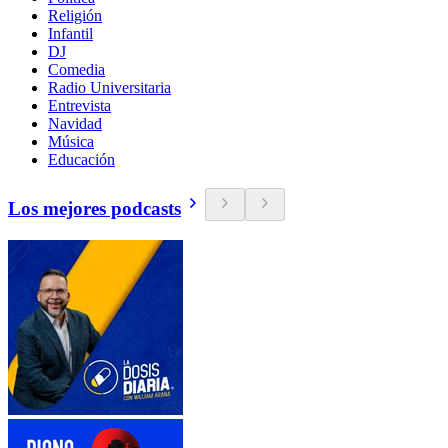
Religión
Infantil
DJ
Comedia
Radio Universitaria
Entrevista
Navidad
Música
Educación
Los mejores podcasts