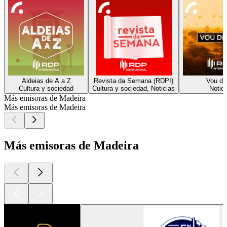
Aldeias de A a Z
Revista da Semana (RDPI)
Vou dir
Cultura y sociedad
Cultura y sociedad, Noticias
Notici
Más emisoras de Madeira
Más emisoras de Madeira
Más emisoras de Madeira