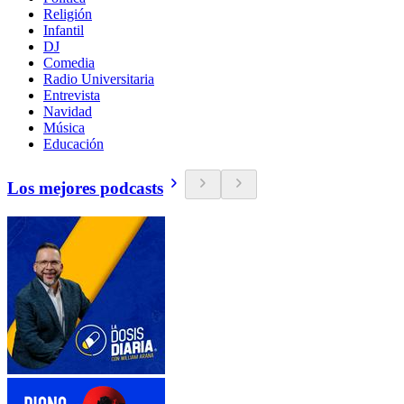
Religión
Infantil
DJ
Comedia
Radio Universitaria
Entrevista
Navidad
Música
Educación
Los mejores podcasts