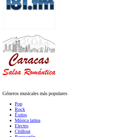
Géneros musicales más populares
Pop
Rock
Éxitos
Música latina
Electro
Chillout
Reggaetón