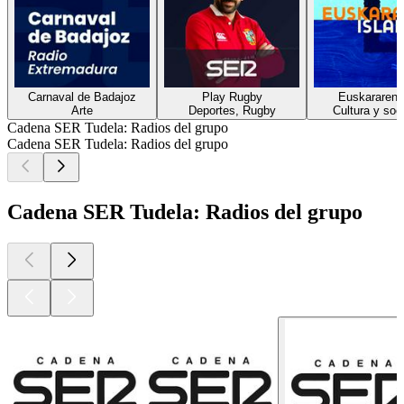
Carnaval de Badajoz
Play Rugby
Euskararen i
Arte
Deportes, Rugby
Cultura y soc
Cadena SER Tudela: Radios del grupo
Cadena SER Tudela: Radios del grupo
Cadena SER Tudela: Radios del grupo