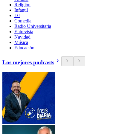
Religión
Infantil
DJ
Comedia
Radio Universitaria
Entrevista
Navidad
Música
Educación
Los mejores podcasts