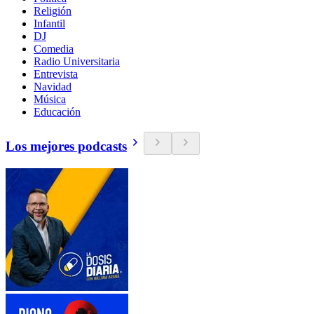
Religión
Infantil
DJ
Comedia
Radio Universitaria
Entrevista
Navidad
Música
Educación
Los mejores podcasts