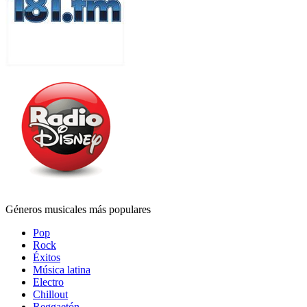
Géneros musicales más populares
Pop
Rock
Éxitos
Música latina
Electro
Chillout
Reggaetón