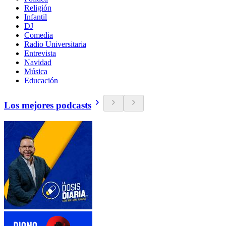
Religión
Infantil
DJ
Comedia
Radio Universitaria
Entrevista
Navidad
Música
Educación
Los mejores podcasts