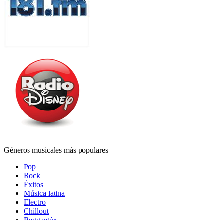
Géneros musicales más populares
Pop
Rock
Éxitos
Música latina
Electro
Chillout
Reggaetón