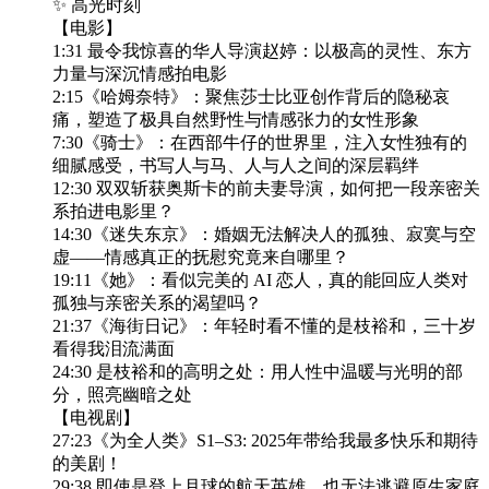
✨ 高光时刻
【电影】
1:31 最令我惊喜的华人导演赵婷：以极高的灵性、东方
力量与深沉情感拍电影
2:15《哈姆奈特》：聚焦莎士比亚创作背后的隐秘哀
痛，塑造了极具自然野性与情感张力的女性形象
7:30《骑士》：在西部牛仔的世界里，注入女性独有的
细腻感受，书写人与马、人与人之间的深层羁绊
12:30 双双斩获奥斯卡的前夫妻导演，如何把一段亲密关
系拍进电影里？
14:30《迷失东京》：婚姻无法解决人的孤独、寂寞与空
虚——情感真正的抚慰究竟来自哪里？
19:11《她》：看似完美的 AI 恋人，真的能回应人类对
孤独与亲密关系的渴望吗？
21:37《海街日记》：年轻时看不懂的是枝裕和，三十岁
看得我泪流满面
24:30 是枝裕和的高明之处：用人性中温暖与光明的部
分，照亮幽暗之处
【电视剧】
27:23《为全人类》S1–S3: 2025年带给我最多快乐和期待
的美剧！
29:38 即使是登上月球的航天英雄，也无法逃避原生家庭