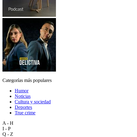
Categorías más populares
Humor
Noticias
Cultura y sociedad
Deportes
True crime
A - H
I - P
Q - Z