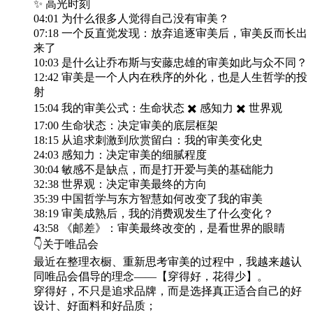
✨ 高光时刻
04:01 为什么很多人觉得自己没有审美？
07:18 一个反直觉发现：放弃追逐审美后，审美反而长出
来了
10:03 是什么让乔布斯与安藤忠雄的审美如此与众不同？
12:42 审美是一个人内在秩序的外化，也是人生哲学的投
射
15:04 我的审美公式：生命状态 ✖️ 感知力 ✖️ 世界观
17:00 生命状态：决定审美的底层框架
18:15 从追求刺激到欣赏留白：我的审美变化史
24:03 感知力：决定审美的细腻程度
30:04 敏感不是缺点，而是打开爱与美的基础能力
32:38 世界观：决定审美最终的方向
35:39 中国哲学与东方智慧如何改变了我的审美
38:19 审美成熟后，我的消费观发生了什么变化？
43:58 《邮差》：审美最终改变的，是看世界的眼睛
👇关于唯品会
最近在整理衣橱、重新思考审美的过程中，我越来越认
同唯品会倡导的理念——【穿得好，花得少】。
穿得好，不只是追求品牌，而是选择真正适合自己的好
设计、好面料和好品质；