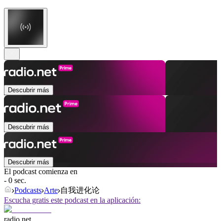
Descubrir más
Descubrir más
Descubrir más
El podcast comienza en
- 0 sec.
Podcasts
Arte
自我进化论
Escucha gratis este podcast en la aplicación:
radio.net