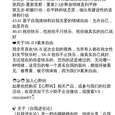
第四步-重新觉察：重复2-3步释放情绪直到平静
第五步-积极行动：在平静的状态里，做出有建设性的选
择和行动
43:41 基于自我接纳和自我关爱的情绪自由：允许自己，
如是存在
46:43 祝你快乐，也祝你不只快乐。祝你做真实的自己就
好
❤️关于SK-II #素来自由
我非常喜欢SK-II 这次企划的视角，当所有人都在祝女性
妇女节快乐时，SK-II 祝你不止快乐，做真实自己就好。
无论现在的你是快乐的、悲伤的还是难过的、无论哪一
种情绪，这背后的每一个真实自我的面向，都值得被看
见、被尊重、被尽情体验，因为我们#素来自由。
🧑🤝🧑 加入心野间
如果你想购买【心野间】相关产品，或参与我们的社群
活动，欢迎添加下方小助手企业微信，或搜索VX：
xinyejian01👇
🍃 关于《自我进化论》
《自我进化论》是一档由颜晓静创作，持续分享「自我