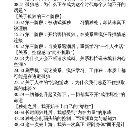
08:41 孤独感，为什么正在成为这个时代每个人绕不开的
话题？
【关于孤独的三个阶段】
13:02 第一阶段：被动式孤独——习惯独处，却从未真正
被理解
15:25 第二阶段：开始害怕孤独，在关系里疯狂寻找情感
连接
19:52 第三阶段：当关系退潮后，重新学习“一个人生活”
【关系、空虚感与“向外抓取”】
22:43 为什么人会不断追求成就、关系和忙碌来填补内心
空洞？
24:50 刷手机、沉迷关系、疯狂学习、工作狂，本质上都
可能是在逃避孤独
27:57 关于人生的“泡泡游戏”：为什么我们总忍不住抓取
新的体验？
30:29 一切都会升起又落下，一切都离不开“成住坏空”的
命运
【独处之后，我开始长出自己的“脊柱”】
34:04 长时间独处后，我感受到“内在力量”的形成
37:48 独处会削弱头脑的控制，而增强直觉与感知力
38:30 这一次去上海，我第一次真正“跟随身体”而不是计