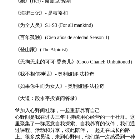
《她》(Her) - 斯派克·琼斯
《海街日记》- 是枝裕和
《为全人类》S1-S3 (For all mankind)
《百年孤独》(Cien años de soledad Season 1)
《登山家》(The Alpinist)
《无拘无束的可可·香奈儿》(Coco Chanel: Unbuttoned）
《我不相信神话》- 奥利娅娜·法拉奇
《如果你生而为女人》- 奥利娅娜·法拉奇
《大道：段永平投资问答录》
💚加入心野间社群，一起重新养育自己
心野间是我在过去三年里持续用心经营的一个社群。这
里聚集了一群愿意自我探索、自我养育的伙伴，我们通
过课程、活动和分享，彼此陪伴，一起走在成长的路
上。很多成员说，来到心野间，他们第一次感受到一种