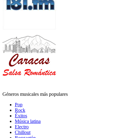
Géneros musicales más populares
Pop
Rock
Éxitos
Música latina
Electro
Chillout
Reggaetón