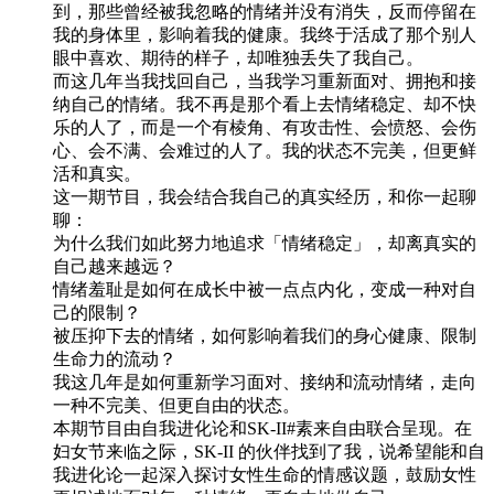
到，那些曾经被我忽略的情绪并没有消失，反而停留在
我的身体里，影响着我的健康。我终于活成了那个别人
眼中喜欢、期待的样子，却唯独丢失了我自己。
而这几年当我找回自己，当我学习重新面对、拥抱和接
纳自己的情绪。我不再是那个看上去情绪稳定、却不快
乐的人了，而是一个有棱角、有攻击性、会愤怒、会伤
心、会不满、会难过的人了。我的状态不完美，但更鲜
活和真实。
这一期节目，我会结合我自己的真实经历，和你一起聊
聊：
为什么我们如此努力地追求「情绪稳定」，却离真实的
自己越来越远？
情绪羞耻是如何在成长中被一点点内化，变成一种对自
己的限制？
被压抑下去的情绪，如何影响着我们的身心健康、限制
生命力的流动？
我这几年是如何重新学习面对、接纳和流动情绪，走向
一种不完美、但更自由的状态。
本期节目由自我进化论和SK-II#素来自由联合呈现。在
妇女节来临之际，SK-II 的伙伴找到了我，说希望能和自
我进化论一起深入探讨女性生命的情感议题，鼓励女性