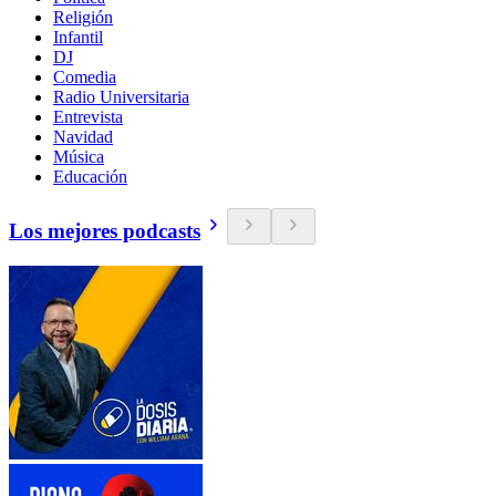
Religión
Infantil
DJ
Comedia
Radio Universitaria
Entrevista
Navidad
Música
Educación
Los mejores podcasts