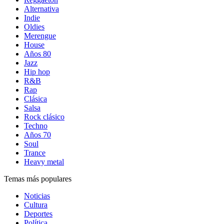
Alternativa
Indie
Oldies
Merengue
House
Años 80
Jazz
Hip hop
R&B
Rap
Clásica
Salsa
Rock clásico
Techno
Años 70
Soul
Trance
Heavy metal
Temas más populares
Noticias
Cultura
Deportes
Política