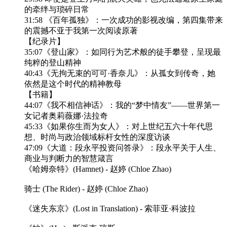
的牵绊与琐碎日常
31:58 《百年孤独》：一次成功的影视改编，第四集带来
的震撼不亚于我第一次阅读原著
【纪录片】
35:07《登山家》：如同行为艺术般的徒手攀登，呈现最
纯粹的登山精神
40:43《无拘无束的可可·香奈儿》：从孤女到传奇，她
依然是这个时代的精神教母
【书籍】
44:07《我不相信神话》：我的“梦中情友”——世界第一
女记者奥莉薇娜·法拉奇
45:33《如果你生而为女人》：对上世纪五六十年代思
想、时尚与政治领域标杆女性的深度访谈
47:09《大道：段永平投资问答录》：段永平关于人生、
商业与判断力的智慧箴言
《哈姆奈特》(Hamnet) - 赵婷 (Chloe Zhao)
骑士 (The Rider) - 赵婷 (Chloe Zhao)
《迷失东京》(Lost in Translation) - 索菲亚·科波拉