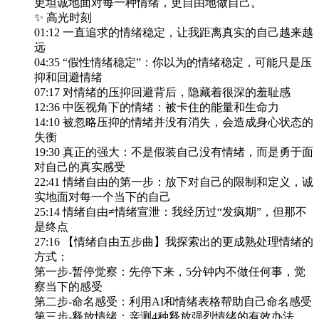
更坦诚地面对每一种情绪，更自由地做自己。
✨ 高光时刻
01:12 一直追求的情绪稳定，让我距离真实的自己越来越
远
04:35 “假性情绪稳定”：你以为的情绪稳定，可能只是压
抑和回避情绪
07:17 对情绪的压抑回避背后，隐藏着很深的羞耻感
12:36 中医视角下的情绪：被卡住的能量和生命力
14:10 被忽略压抑的情绪并没有消失，会造成身心状态的
失衡
19:30 真正的强大：不是假装自己没有情绪，而是勇于面
对自己的真实感受
22:41 情绪自由的第一步：放下对自己的限制和定义，诚
实地面对每一个当下的自己
25:14 情绪自由≠情绪宣泄：我经历过“发疯期”，但那不
是终点
27:16 【情绪自由五步曲】我探索出的更成熟处理情绪的
方式：
第一步-暂停觉察：先停下来，5分钟内不做任何事，觉
察当下的感受
第二步-命名感受：利用AI和情绪表格帮助自己命名感受
第三步-释放情绪：亲测4种释放强烈情绪的有效办法