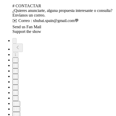
# CONTACTAR
¿Quieres anunciarte, alguna propuesta interesante o consulta?
Envíanos un correo.
✉️ Correo : xhubai.spain@gmail.com💬
Send us Fan Mail
Support the show
1
2
3
4
5
6
7
8
9
10
11
20