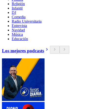
Religión
Infantil
DJ
Comedia
Radio Universitaria
Entrevista
Navidad
Música
Educación
Los mejores podcasts