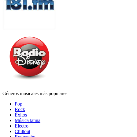
Géneros musicales más populares
Pop
Rock
Éxitos
Música latina
Electro
Chillout
Reggaetón