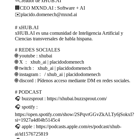
⭐Creador de xHUB.AI
🏢CEO MXND.AI : Software + AI
✉️placido.domenech@mxnd.ai
# xHUB.AI
xHUB.AI es una comunidad de Inteligencia Artificial y
Ciencias transversales de habla hispana.
# REDES SOCIALES
🌐 youtube : xhubai
🌐 X : xhub_ai | placidodomenech
🌐 twitch : xhub_ai | placidodomenech
🌐 instagram : / xhub_ai | placidodomenech
🌐 discord : Pídenos acceso mediante DM en redes sociales.
# PODCAST
🎧 buzzsprout : https://xhubai.buzzsprout.com/
🎧 spotify :
https://open.spotify.com/show/2SPqvrGGvZkALTy6jSokxI?
si=1927a4d04b5145c4
🎧 apple : https://podcasts.apple.com/es/podcast/xhub-
ai/id1576725819