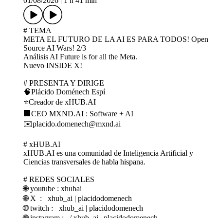
01/08/2026
|
1 h 41 min
# TEMA
META EL FUTURO DE LA AI ES PARA TODOS! Open
Source AI Wars! 2/3
Análisis AI Future is for all the Meta.
Nuevo INSIDE X!
# PRESENTA Y DIRIGE
🧠Plácido Doménech Espí
⭐Creador de xHUB.AI
🏢CEO MXND.AI : Software + AI
✉️placido.domenech@mxnd.ai
# xHUB.AI
xHUB.AI es una comunidad de Inteligencia Artificial y
Ciencias transversales de habla hispana.
# REDES SOCIALES
🌐 youtube : xhubai
🌐 X : xhub_ai | placidodomenech
🌐 twitch : xhub_ai | placidodomenech
🌐 instagram : / xhub_ai | placidodomenech