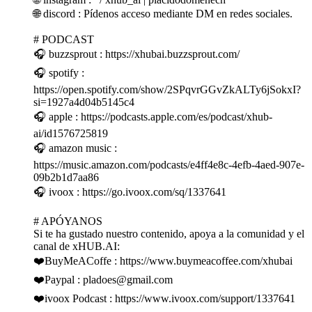
🌐 discord : Pídenos acceso mediante DM en redes sociales.
# PODCAST
🎧 buzzsprout : https://xhubai.buzzsprout.com/
🎧 spotify :
https://open.spotify.com/show/2SPqvrGGvZkALTy6jSokxI?
si=1927a4d04b5145c4
🎧 apple : https://podcasts.apple.com/es/podcast/xhub-
ai/id1576725819
🎧 amazon music :
https://music.amazon.com/podcasts/e4ff4e8c-4efb-4aed-907e-
09b2b1d7aa86
🎧 ivoox : https://go.ivoox.com/sq/1337641
# APÓYANOS
Si te ha gustado nuestro contenido, apoya a la comunidad y el
canal de xHUB.AI:
❤️BuyMeACoffe : https://www.buymeacoffee.com/xhubai
❤️Paypal : pladoes@gmail.com
❤️ivoox Podcast : https://www.ivoox.com/support/1337641