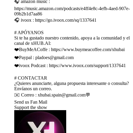
🎧 amazon music :
https://music.amazon.com/podcasts/e4ff4e8c-4efb-4aed-907e-
09b2b1d7aa86
🎧 ivoox : https://go.ivoox.com/sq/1337641
# APÓYANOS
Si te ha gustado nuestro contenido, apoya a la comunidad y el
canal de xHUB.AI:
❤️BuyMeACoffe : https://www.buymeacoffee.com/xhubai
❤️Paypal : pladoes@gmail.com
❤️ivoox Podcast : https://www.ivoox.com/support/1337641
# CONTACTAR
¿Quieres anunciarte, alguna propuesta interesante o consulta?
Envíanos un correo.
✉️ Correo : xhubai.spain@gmail.com💬
Send us Fan Mail
Support the show