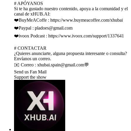
# APÓYANOS
Si te ha gustado nuestro contenido, apoya a la comunidad y el
canal de xHUB.AI:
❤️BuyMeACoffe : https://www.buymeacoffee.com/xhubai
❤️Paypal : pladoes@gmail.com
❤️ivoox Podcast : https://www.ivoox.com/support/1337641
# CONTACTAR
¿Quieres anunciarte, alguna propuesta interesante o consulta?
Envíanos un correo.
✉️ Correo : xhubai.spain@gmail.com💬
Send us Fan Mail
Support the show