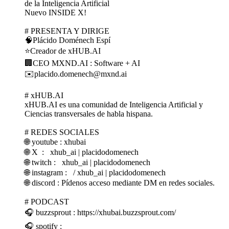
de la Inteligencia Artificial
Nuevo INSIDE X!
# PRESENTA Y DIRIGE
🧠Plácido Doménech Espí
⭐Creador de xHUB.AI
🏢CEO MXND.AI : Software + AI
✉️placido.domenech@mxnd.ai
# xHUB.AI
xHUB.AI es una comunidad de Inteligencia Artificial y
Ciencias transversales de habla hispana.
# REDES SOCIALES
🌐 youtube : xhubai
🌐 X : xhub_ai | placidodomenech
🌐 twitch : xhub_ai | placidodomenech
🌐 instagram : / xhub_ai | placidodomenech
🌐 discord : Pídenos acceso mediante DM en redes sociales.
# PODCAST
🎧 buzzsprout : https://xhubai.buzzsprout.com/
🎧 spotify :