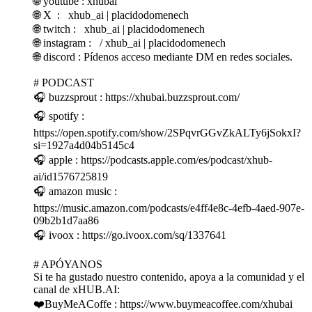
🌐 youtube : xhubai
🌐 X : xhub_ai | placidodomenech
🌐 twitch : xhub_ai | placidodomenech
🌐 instagram : / xhub_ai | placidodomenech
🌐 discord : Pídenos acceso mediante DM en redes sociales.
# PODCAST
🎧 buzzsprout : https://xhubai.buzzsprout.com/
🎧 spotify :
https://open.spotify.com/show/2SPqvrGGvZkALTy6jSokxI?
si=1927a4d04b5145c4
🎧 apple : https://podcasts.apple.com/es/podcast/xhub-
ai/id1576725819
🎧 amazon music :
https://music.amazon.com/podcasts/e4ff4e8c-4efb-4aed-907e-
09b2b1d7aa86
🎧 ivoox : https://go.ivoox.com/sq/1337641
# APÓYANOS
Si te ha gustado nuestro contenido, apoya a la comunidad y el
canal de xHUB.AI:
❤️BuyMeACoffe : https://www.buymeacoffee.com/xhubai