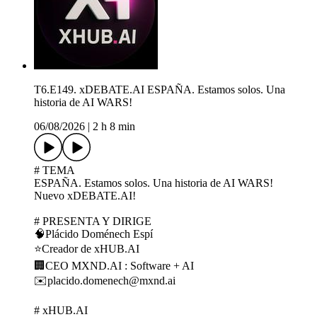
T6.E149. xDEBATE.AI ESPAÑA. Estamos solos. Una
historia de AI WARS!
06/08/2026
|
2 h 8 min
# TEMA
ESPAÑA. Estamos solos. Una historia de AI WARS!
Nuevo xDEBATE.AI!
# PRESENTA Y DIRIGE
🧠Plácido Doménech Espí
⭐Creador de xHUB.AI
🏢CEO MXND.AI : Software + AI
✉️placido.domenech@mxnd.ai
# xHUB.AI