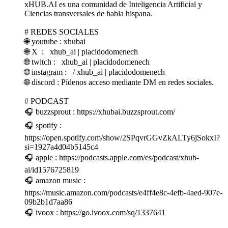
xHUB.AI es una comunidad de Inteligencia Artificial y
Ciencias transversales de habla hispana.
# REDES SOCIALES
🌐 youtube : xhubai
🌐 X : xhub_ai | placidodomenech
🌐 twitch : xhub_ai | placidodomenech
🌐 instagram : / xhub_ai | placidodomenech
🌐 discord : Pídenos acceso mediante DM en redes sociales.
# PODCAST
🎧 buzzsprout : https://xhubai.buzzsprout.com/
🎧 spotify :
https://open.spotify.com/show/2SPqvrGGvZkALTy6jSokxI?
si=1927a4d04b5145c4
🎧 apple : https://podcasts.apple.com/es/podcast/xhub-
ai/id1576725819
🎧 amazon music :
https://music.amazon.com/podcasts/e4ff4e8c-4efb-4aed-907e-
09b2b1d7aa86
🎧 ivoox : https://go.ivoox.com/sq/1337641