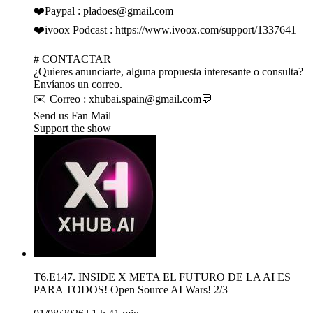
❤️Paypal : pladoes@gmail.com
❤️ivoox Podcast : https://www.ivoox.com/support/1337641
# CONTACTAR
¿Quieres anunciarte, alguna propuesta interesante o consulta?
Envíanos un correo.
✉️ Correo : xhubai.spain@gmail.com💬
Send us Fan Mail
Support the show
T6.E147. INSIDE X META EL FUTURO DE LA AI ES
PARA TODOS! Open Source AI Wars! 2/3