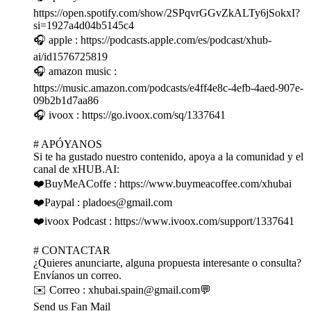
https://open.spotify.com/show/2SPqvrGGvZkALTy6jSokxI?
si=1927a4d04b5145c4
🎧 apple : https://podcasts.apple.com/es/podcast/xhub-
ai/id1576725819
🎧 amazon music :
https://music.amazon.com/podcasts/e4ff4e8c-4efb-4aed-907e-
09b2b1d7aa86
🎧 ivoox : https://go.ivoox.com/sq/1337641
# APÓYANOS
Si te ha gustado nuestro contenido, apoya a la comunidad y el
canal de xHUB.AI:
❤️BuyMeACoffe : https://www.buymeacoffee.com/xhubai
❤️Paypal : pladoes@gmail.com
❤️ivoox Podcast : https://www.ivoox.com/support/1337641
# CONTACTAR
¿Quieres anunciarte, alguna propuesta interesante o consulta?
Envíanos un correo.
✉️ Correo : xhubai.spain@gmail.com💬
Send us Fan Mail