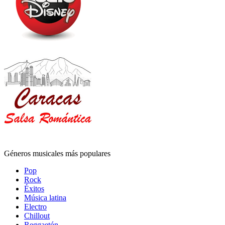
Géneros musicales más populares
Pop
Rock
Éxitos
Música latina
Electro
Chillout
Reggaetón