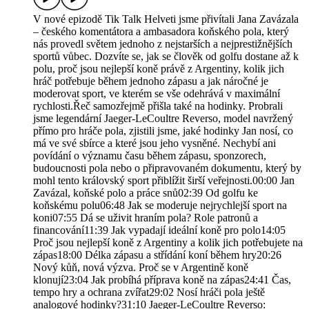
V nové epizodě Tik Talk Helveti jsme přivítali Jana Zavázala
– českého komentátora a ambasadora koňského pola, který
nás provedl světem jednoho z nejstarších a nejprestižnějších
sportů vůbec. Dozvíte se, jak se člověk od golfu dostane až k
polu, proč jsou nejlepší koně právě z Argentiny, kolik jich
hráč potřebuje během jednoho zápasu a jak náročné je
moderovat sport, ve kterém se vše odehrává v maximální
rychlosti.Řeč samozřejmě přišla také na hodinky. Probrali
jsme legendární Jaeger-LeCoultre Reverso, model navržený
přímo pro hráče pola, zjistili jsme, jaké hodinky Jan nosí, co
má ve své sbírce a které jsou jeho vysněné. Nechybí ani
povídání o významu času během zápasu, sponzorech,
budoucnosti pola nebo o připravovaném dokumentu, který by
mohl tento královský sport přiblížit širší veřejnosti.00:00 Jan
Zavázal, koňské polo a práce snů02:39 Od golfu ke
koňskému polu06:48 Jak se moderuje nejrychlejší sport na
koni07:55 Dá se uživit hraním pola? Role patronů a
financování11:39 Jak vypadají ideální koně pro polo14:05
Proč jsou nejlepší koně z Argentiny a kolik jich potřebujete na
zápas18:00 Délka zápasu a střídání koní během hry20:26
Nový kůň, nová výzva. Proč se v Argentině koně
klonují23:04 Jak probíhá příprava koně na zápas24:41 Čas,
tempo hry a ochrana zvířat29:02 Nosí hráči pola ještě
analogové hodinky?31:10 Jaeger-LeCoultre Reverso: