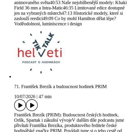
animovaného světa40:53 Naše nejoblíbenější modely: Khaki
Field 36 mm a Intra-Matic46:35 Limitované edice dostupné
jen na vybraných místech47:13 Historické modely, které si
zaslouží reedici49:09 Co by mohl Hamilton dělat lépe?
Voděodolnost, luminiscence i design
71. František Brezík a budoucnost hodinek PRIM
10/07/2026
|
47 min
František Brezík (PRIM): Budoucnost českých hodinek,
Orlík, Spartak i zákulisí vývojeV dalším díle podcastu jsme
přivítali Františka Brezíka, produktového ředitele české
hodinářské značky PRIM. Povídali jsme si o jeho cestě od