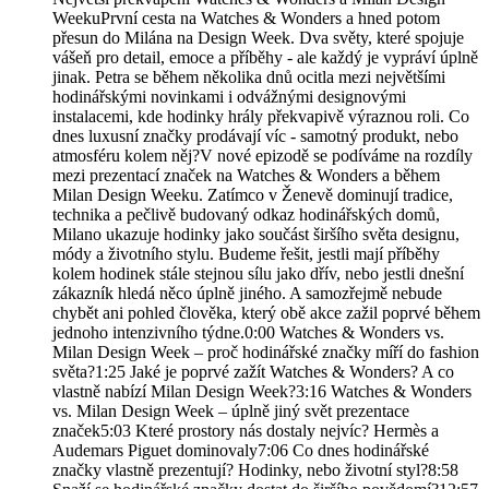
WeekuPrvní cesta na Watches & Wonders a hned potom
přesun do Milána na Design Week. Dva světy, které spojuje
vášeň pro detail, emoce a příběhy - ale každý je vypráví úplně
jinak. Petra se během několika dnů ocitla mezi největšími
hodinářskými novinkami i odvážnými designovými
instalacemi, kde hodinky hrály překvapivě výraznou roli. Co
dnes luxusní značky prodávají víc - samotný produkt, nebo
atmosféru kolem něj?V nové epizodě se podíváme na rozdíly
mezi prezentací značek na Watches & Wonders a během
Milan Design Weeku. Zatímco v Ženevě dominují tradice,
technika a pečlivě budovaný odkaz hodinářských domů,
Milano ukazuje hodinky jako součást širšího světa designu,
módy a životního stylu. Budeme řešit, jestli mají příběhy
kolem hodinek stále stejnou sílu jako dřív, nebo jestli dnešní
zákazník hledá něco úplně jiného. A samozřejmě nebude
chybět ani pohled člověka, který obě akce zažil poprvé během
jednoho intenzivního týdne.0:00 Watches & Wonders vs.
Milan Design Week – proč hodinářské značky míří do fashion
světa?1:25 Jaké je poprvé zažít Watches & Wonders? A co
vlastně nabízí Milan Design Week?3:16 Watches & Wonders
vs. Milan Design Week – úplně jiný svět prezentace
značek5:03 Které prostory nás dostaly nejvíc? Hermès a
Audemars Piguet dominovaly7:06 Co dnes hodinářské
značky vlastně prezentují? Hodinky, nebo životní styl?8:58