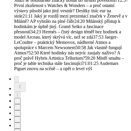
Snaží se hodinářské značky dostat do širšího povědomí?12:57
První zkušenost s Watches & Wonders – a proč ostatní
výstavy působí jako jiný vesmír? Desítky tisíc eur na
stole21:11 Jaký je rozdíl mezi prezentací značek v Ženevě a v
Miláně? AP vyhrálo na plné čáře24:20 Milánský přístup k
hodinkám je úplně jiný. Grand Seiko a fascinace
přesností34:23 Hermès – čistý design téměř bez hodinek a
model Arceau, který skrývá víc, než se zdá37:53 Jaeger-
LeCoultre – praktický Memovox, nádherné Atmos a
spolupráce s Marcem Newsonem50:58 Jak vlastně fungují
Atmos?52:50 Které hodinky nás nejvíc zaujaly naživo? A
proč právě Hybris Artistica Tellurium?59:20 Mistři smaltu –
proč je tahle technika stále fascinující?1:01:25 Audemars
Piguet znovu na scéně – a opět o level výš
1
2
3
4
5
6