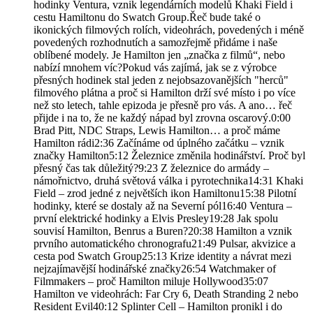
hodinky Ventura, vznik legendárních modelů Khaki Field i
cestu Hamiltonu do Swatch Group.Řeč bude také o
ikonických filmových rolích, videohrách, povedených i méně
povedených rozhodnutích a samozřejmě přidáme i naše
oblíbené modely. Je Hamilton jen „značka z filmů“, nebo
nabízí mnohem víc?Pokud vás zajímá, jak se z výrobce
přesných hodinek stal jeden z nejobsazovanějších "herců"
filmového plátna a proč si Hamilton drží své místo i po více
než sto letech, tahle epizoda je přesně pro vás. A ano… řeč
přijde i na to, že ne každý nápad byl zrovna oscarový.0:00
Brad Pitt, NDC Straps, Lewis Hamilton… a proč máme
Hamilton rádi2:36 Začínáme od úplného začátku – vznik
značky Hamilton5:12 Železnice změnila hodinářství. Proč byl
přesný čas tak důležitý?9:23 Z železnice do armády –
námořnictvo, druhá světová válka i pyrotechnika14:31 Khaki
Field – zrod jedné z největších ikon Hamiltonu15:38 Pilotní
hodinky, které se dostaly až na Severní pól16:40 Ventura –
první elektrické hodinky a Elvis Presley19:28 Jak spolu
souvisí Hamilton, Benrus a Buren?20:38 Hamilton a vznik
prvního automatického chronografu21:49 Pulsar, akvizice a
cesta pod Swatch Group25:13 Krize identity a návrat mezi
nejzajímavější hodinářské značky26:54 Watchmaker of
Filmmakers – proč Hamilton miluje Hollywood35:07
Hamilton ve videohrách: Far Cry 6, Death Stranding 2 nebo
Resident Evil40:12 Splinter Cell – Hamilton pronikl i do