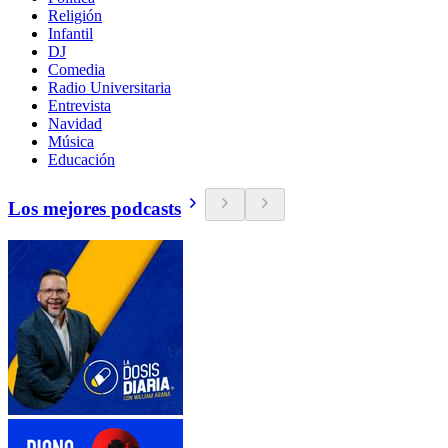
Religión
Infantil
DJ
Comedia
Radio Universitaria
Entrevista
Navidad
Música
Educación
Los mejores podcasts