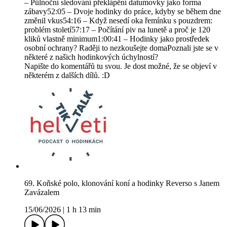
– Půlnoční sledování překlápění datumovky jako forma
zábavy52:05 – Dvoje hodinky do práce, kdyby se během dne
změnil vkus54:16 – Když nesedí oka řemínku s pouzdrem:
problém století57:17 – Počítání piv na lunetě a proč je 120
kliků vlastně minimum1:00:41 – Hodinky jako prostředek
osobní ochrany? Raději to nezkoušejte domaPoznali jste se v
některé z našich hodinkových úchylností?
Napište do komentářů tu svou. Je dost možné, že se objeví v
některém z dalších dílů. :D
69. Koňské polo, klonování koní a hodinky Reverso s Janem
Zavázalem
15/06/2026
|
1 h 13 min