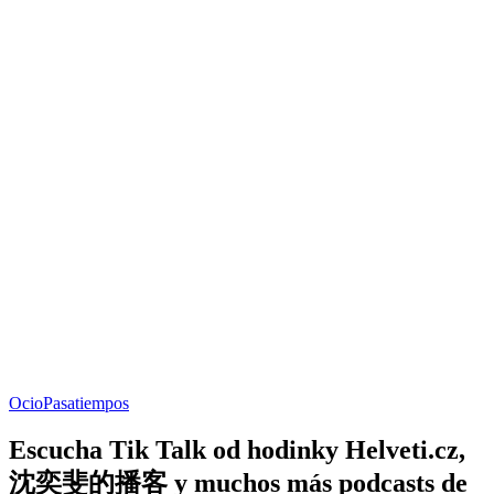
Ocio
Pasatiempos
Escucha Tik Talk od hodinky Helveti.cz,
沈奕斐的播客 y muchos más podcasts de