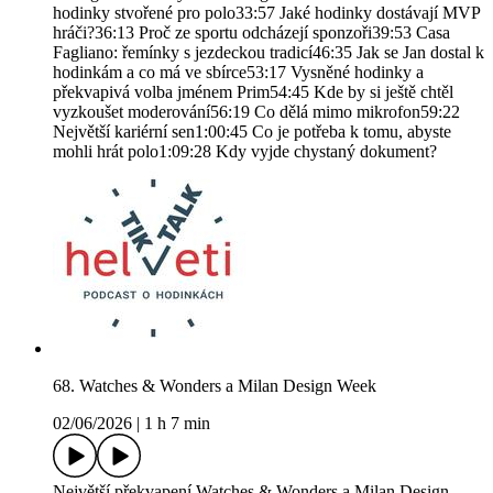
hodinky stvořené pro polo33:57 Jaké hodinky dostávají MVP
hráči?36:13 Proč ze sportu odcházejí sponzoři39:53 Casa
Fagliano: řemínky s jezdeckou tradicí46:35 Jak se Jan dostal k
hodinkám a co má ve sbírce53:17 Vysněné hodinky a
překvapivá volba jménem Prim54:45 Kde by si ještě chtěl
vyzkoušet moderování56:19 Co dělá mimo mikrofon59:22
Největší kariérní sen1:00:45 Co je potřeba k tomu, abyste
mohli hrát polo1:09:28 Kdy vyjde chystaný dokument?
68. Watches & Wonders a Milan Design Week
02/06/2026
|
1 h 7 min
Největší překvapení Watches & Wonders a Milan Design