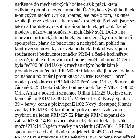
nadšence do mechanických hodinek až k práci, která
ovlivňuje podobu nových modelů. Řeč byla o vývoji hodinek,
ikonických řadách Orlík a Spartak, ale také o tom, jak dnes
vznikají nové kolekce a kam značka směřuje.Podívali jsme se
také na Františkovu osobní sbírku hodinek, jeho oblíbené
modely i názory na současný hodinářský svět. Došlo i na
renovace historických hodinek, expanzi značky do zahraničí,
spolupráce, plány do budoucna a nechyběl ani pohled na
kontroverzní novinky ze světa hodinek. Pokud vás zajímá
současnost i budoucnost značky PRIM a české hodinářství
obecně, tenhle díl by vám rozhodně neměl uniknout.O čem
byla řeč?00:00 Od lásky k mechanickým hodinkám k
produktovému řediteli PRIM02:09 Jak vznikají nové hodinky
od nápadu po finální produkt02:47 Orlík Respekt – první
model po sjednocení PRIM03:40 Proč jsou Orlíky 38 mm tak
žádané06:25 Osobní sbírka hodinek a oblíbený MIG-1508:05
Orlík Arma a poslední generace Orlíku II11:25 Ocelové tahy
konečně i u PRIM13:39 Orlík Meteorit17:55 Nový Spartak
39 – barvy, cena a překvapení21:02 Nový, dostupnější směr
značky PRIM23:23 Jak dlouho potrvá, než si zákazníci
zvyknou na jeden PRIM27:52 Plánuje PRIM expanzi do
zahraničí?30:14 Renovace historických hodinek – je stále
možná?35:14 Úspěch značky na veletrhu SEW36:18 PRIM a
spolupráce na charitativních projektech38:45 Co chystá
PRIM? Od Antarktidy až na Měsíc41:35 Oblíbené hodinářské