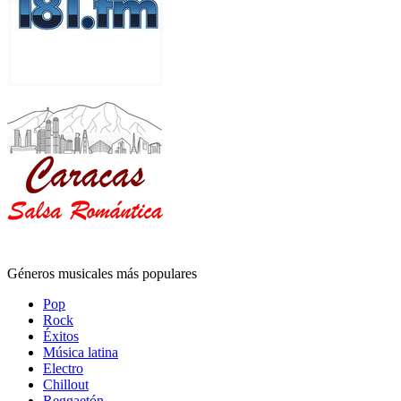
Géneros musicales más populares
Pop
Rock
Éxitos
Música latina
Electro
Chillout
Reggaetón