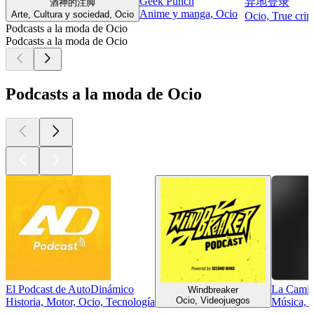
Geek Punch
异地登录
酒神的注脚
Anime y manga, Ocio
Arte, Cultura y sociedad, Ocio
Ocio, True cri
Podcasts a la moda de Ocio
Podcasts a la moda de Ocio
Podcasts a la moda de Ocio
El Podcast de AutoDinámico
La Camin
Windbreaker
Ocio, Videojuegos
Historia, Motor, Ocio, Tecnología
Música, 