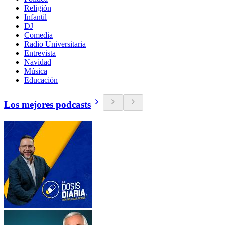
Religión
Infantil
DJ
Comedia
Radio Universitaria
Entrevista
Navidad
Música
Educación
Los mejores podcasts