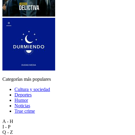
Categorías más populares
Cultura y sociedad
Deportes
Humor
Noticias
True crime
A - H
I - P
Q - Z