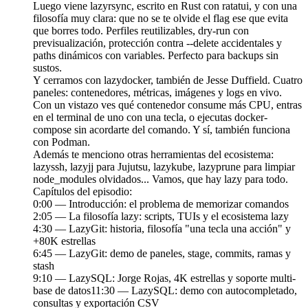
Luego viene lazyrsync, escrito en Rust con ratatui, y con una
filosofía muy clara: que no se te olvide el flag ese que evita
que borres todo. Perfiles reutilizables, dry-run con
previsualización, protección contra --delete accidentales y
paths dinámicos con variables. Perfecto para backups sin
sustos.
Y cerramos con lazydocker, también de Jesse Duffield. Cuatro
paneles: contenedores, métricas, imágenes y logs en vivo.
Con un vistazo ves qué contenedor consume más CPU, entras
en el terminal de uno con una tecla, o ejecutas docker-
compose sin acordarte del comando. Y sí, también funciona
con Podman.
Además te menciono otras herramientas del ecosistema:
lazyssh, lazyjj para Jujutsu, lazykube, lazyprune para limpiar
node_modules olvidados... Vamos, que hay lazy para todo.
Capítulos del episodio:
0:00 — Introducción: el problema de memorizar comandos
2:05 — La filosofía lazy: scripts, TUIs y el ecosistema lazy
4:30 — LazyGit: historia, filosofía "una tecla una acción" y
+80K estrellas
6:45 — LazyGit: demo de paneles, stage, commits, ramas y
stash
9:10 — LazySQL: Jorge Rojas, 4K estrellas y soporte multi-
base de datos11:30 — LazySQL: demo con autocompletado,
consultas y exportación CSV