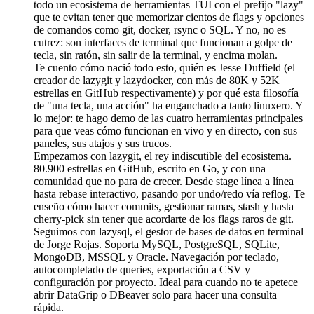
todo un ecosistema de herramientas TUI con el prefijo "lazy"
que te evitan tener que memorizar cientos de flags y opciones
de comandos como git, docker, rsync o SQL. Y no, no es
cutrez: son interfaces de terminal que funcionan a golpe de
tecla, sin ratón, sin salir de la terminal, y encima molan.
Te cuento cómo nació todo esto, quién es Jesse Duffield (el
creador de lazygit y lazydocker, con más de 80K y 52K
estrellas en GitHub respectivamente) y por qué esta filosofía
de "una tecla, una acción" ha enganchado a tanto linuxero. Y
lo mejor: te hago demo de las cuatro herramientas principales
para que veas cómo funcionan en vivo y en directo, con sus
paneles, sus atajos y sus trucos.
Empezamos con lazygit, el rey indiscutible del ecosistema.
80.900 estrellas en GitHub, escrito en Go, y con una
comunidad que no para de crecer. Desde stage línea a línea
hasta rebase interactivo, pasando por undo/redo vía reflog. Te
enseño cómo hacer commits, gestionar ramas, stash y hasta
cherry-pick sin tener que acordarte de los flags raros de git.
Seguimos con lazysql, el gestor de bases de datos en terminal
de Jorge Rojas. Soporta MySQL, PostgreSQL, SQLite,
MongoDB, MSSQL y Oracle. Navegación por teclado,
autocompletado de queries, exportación a CSV y
configuración por proyecto. Ideal para cuando no te apetece
abrir DataGrip o DBeaver solo para hacer una consulta
rápida.