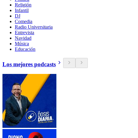
Religión
Infantil
DJ
Comedia
Radio Universitaria
Entrevista
Navidad
Música
Educación
Los mejores podcasts