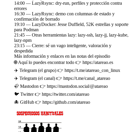
14:00 — LazyRsync: dry-run, perfiles y protección contra
errores
16:30 — LazyRsync: demo con columnas de estado y
confirmación de borrado
19:10 — LazyDocker: Jesse Duffield, 52K estrellas y soporte
para Podman
21:45 — Otras herramientas lazy: lazy-ssh, lazy-jj, lazy-kube,
lazy-npm
23:15 — Cierre: sé un vago inteligente, valoración y
despedida
Más información y enlaces en las notas del episodio
🌐 Aquí lo puedes encontrar todo 👉 https://atareao.es
✈️ Telegram (el grupo) 👉 https://t.me/atareao_con_linux
✈️ Telegram (el canal) 👉 https://t.me/canal_atareao
🦣 Mastodon 👉 https://mastodon.social/@atareao
🐦 Twitter 👉 https://twitter.com/atareao
🐙 GitHub 👉 https://github.com/atareao