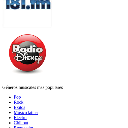
Géneros musicales más populares
Pop
Rock
Éxitos
Música latina
Electro
Chillout
Reggaetón