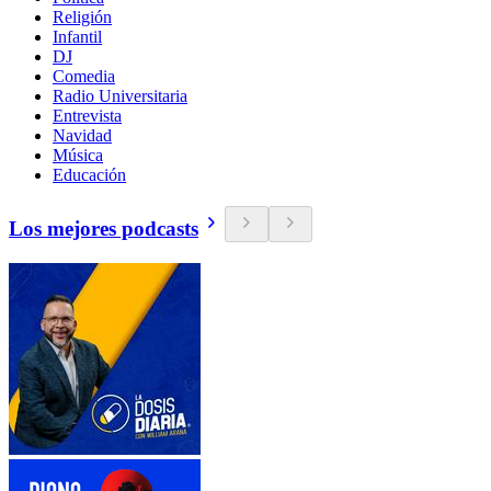
Religión
Infantil
DJ
Comedia
Radio Universitaria
Entrevista
Navidad
Música
Educación
Los mejores podcasts