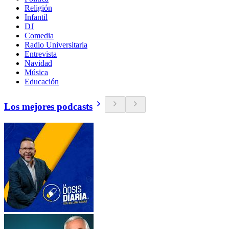
Religión
Infantil
DJ
Comedia
Radio Universitaria
Entrevista
Navidad
Música
Educación
Los mejores podcasts