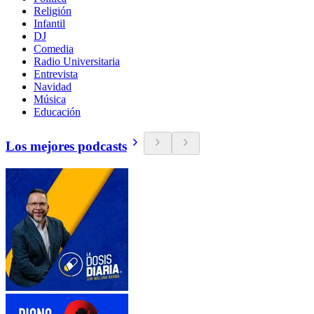
Religión
Infantil
DJ
Comedia
Radio Universitaria
Entrevista
Navidad
Música
Educación
Los mejores podcasts