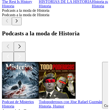
The Rest Is History
HISTORIAS DE LA HISTORIA
Historia pa
Historia
Historia
Historia
Podcasts a la moda de Historia
Podcasts a la moda de Historia
Podcasts a la moda de Historia
Podcast de Misterios
Todopoderosos con Jóse Rafael Guzmán
Cult
Historia
Historia, Humor