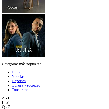
Categorías más populares
Humor
Noticias
Deportes
Cultura y sociedad
True crime
A - H
I - P
Q - Z