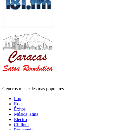
Géneros musicales más populares
Pop
Rock
Éxitos
Música latina
Electro
Chillout
Reggaetón