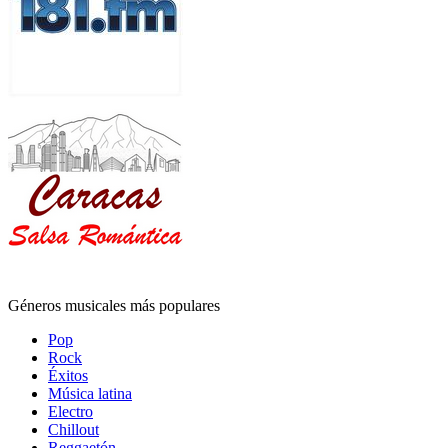
Géneros musicales más populares
Pop
Rock
Éxitos
Música latina
Electro
Chillout
Reggaetón