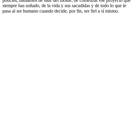
podcast, hablamos de salir del molde, de comenzar ese proyecto que
siempre has soñado, de la vida y sus sacudidas y de todo lo que le
pasa al ser humano cuando decide, por fin, ser fiel a sí mismo.
Sitio web del podcast