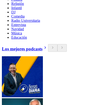
Religión
Infantil
DJ
Comedia
Radio Universitaria
Entrevista
Navidad
Música
Educación
Los mejores podcasts