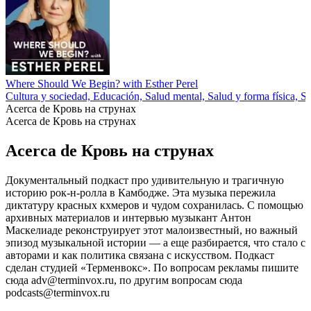
Where Should We Begin? with Esther Perel
Cultura y sociedad, Educación, Salud mental, Salud y forma física, S
Acerca de Кровь на струнах
Acerca de Кровь на струнах
Acerca de Кровь на струнах
Документальный подкаст про удивительную и трагичную
историю рок-н-ролла в Камбодже. Эта музыка пережила
диктатуру красных кхмеров и чудом сохранилась. С помощью
архивных материалов и интервью музыкант Антон
Маскелиаде реконструирует этот малоизвестный, но важный
эпизод музыкальной истории — а еще разбирается, что стало с
авторами и как политика связана с искусством. Подкаст
сделан студией «Терменвокс». По вопросам рекламы пишите
сюда adv@terminvox.ru, по другим вопросам сюда
podcasts@terminvox.ru
Sitio web del podcast