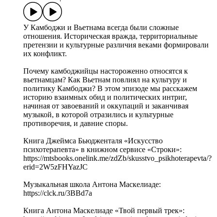
У Камбоджи и Вьетнама всегда были сложные
отношения. Историческая вражда, территориальные
претензии и культурные различия веками формировали
их конфликт.
Почему камбоджийцы настороженно относятся к
вьетнамцам? Как Вьетнам повлиял на культуру и
политику Камбоджи? В этом эпизоде мы расскажем
историю взаимных обид и политических интриг,
начиная от завоеваний и оккупаций и заканчивая
музыкой, в которой отразились и культурные
противоречия, и давние споры.
Книга Джеймса Бьюдженталя «Искусство
психотерапевта» в книжном сервисе «Строки»:
https://mtsbooks.onelink.me/zdZb/skusstvo_psikhoterapevta/?
erid=2W5zFHYazJC
Музыкальная школа Антона Маскелиаде:
https://clck.ru/3BBd7a
Книга Антона Маскелиаде «Твой первый трек»: