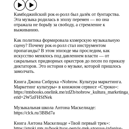
Камбоджийский рок-н-ролл был далёк от бунтарства.
Эта музыка родилась в эпоху перемен — но она
отражала не борьбу за свободу, а стремление к
выживанию.
Как политика формировала кхмерскую музыкальную
сцену? Почему рок-н-ролл стал инструментом
пропаганды? В этом эпизоде мы проследим, как
искусство менялось под давлением власти — от
сакральных придворных оркестров до песен по приказу
диктаторов. Это история о музыке, которой пришлось
замолчать.
Книга Джона Сибрука «Nobrow. Культура маркетинга.
Маркетинг культуры» в книжном сервисе «Строки»:
https://mtsbooks.onelink.me/zdZb/nobrow_kultura_marketinga
erid=2W5zFHSfNek
Музыкальная школа Антона Маскелиаде:
https://clck.ru/3BBd7a
Книга Антона Маскелиаде «Твой первый трек»:
https://stroki.mts.ru/book/tvoy-perviy-trek-vtoroye-izdaniye-