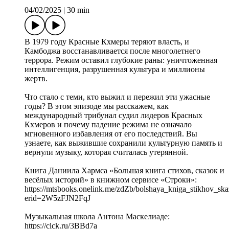
04/02/2025
|
30 min
В 1979 году Красные Кхмеры теряют власть, и
Камбоджа восстанавливается после многолетнего
террора. Режим оставил глубокие раны: уничтоженная
интеллигенция, разрушенная культура и миллионы
жертв.
Что стало с теми, кто выжил и пережил эти ужасные
годы? В этом эпизоде мы расскажем, как
международный трибунал судил лидеров Красных
Кхмеров и почему падение режима не означало
мгновенного избавления от его последствий. Вы
узнаете, как выжившие сохранили культурную память и
вернули музыку, которая считалась утерянной.
Книга Даниила Хармса «Большая книга стихов, сказок и
весёлых историй» в книжном сервисе «Строки»:
https://mtsbooks.onelink.me/zdZb/bolshaya_kniga_stikhov_ska
erid=2W5zFJN2FqJ
Музыкальная школа Антона Маскелиаде:
https://clck.ru/3BBd7a