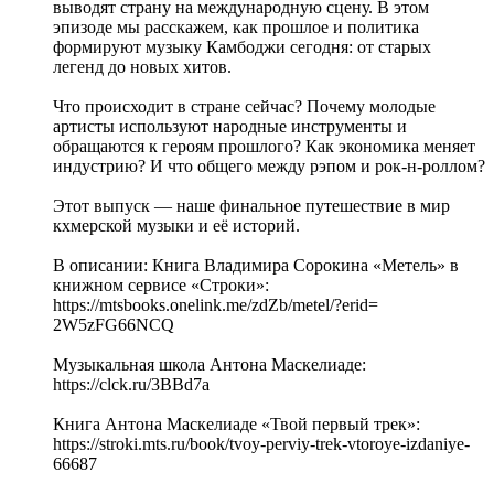
выводят страну на международную сцену. В этом
эпизоде мы расскажем, как прошлое и политика
формируют музыку Камбоджи сегодня: от старых
легенд до новых хитов.
Что происходит в стране сейчас? Почему молодые
артисты используют народные инструменты и
обращаются к героям прошлого? Как экономика меняет
индустрию? И что общего между рэпом и рок-н-роллом?
Этот выпуск — наше финальное путешествие в мир
кхмерской музыки и её историй.
В описании: Книга Владимира Сорокина «Метель» в
книжном сервисе «Строки»:
https://mtsbooks.onelink.me/zdZb/metel/?erid=
2W5zFG66NCQ
Музыкальная школа Антона Маскелиаде:
https://clck.ru/3BBd7a
Книга Антона Маскелиаде «Твой первый трек»:
https://stroki.mts.ru/book/tvoy-perviy-trek-vtoroye-izdaniye-
66687