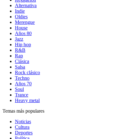
Alternativa
Indie
Oldies
Merengue
House
Años 80
Jazz
Hip hop
R&B
Rap
Clásica
Salsa
Rock clásico
Techno
Años 70
Soul
Trance
Heavy metal
Temas más populares
Noticias
Cultura
Deportes
Política