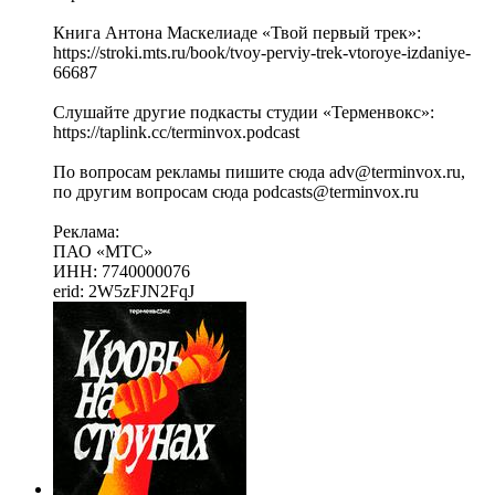
Книга Антона Маскелиаде «Твой первый трек»:
https://stroki.mts.ru/book/tvoy-perviy-trek-vtoroye-izdaniye-
66687
Слушайте другие подкасты студии «Терменвокс»:
https://taplink.cc/terminvox.podcast
По вопросам рекламы пишите сюда adv@terminvox.ru,
по другим вопросам сюда podcasts@terminvox.ru
Реклама:
ПАО «МТС»
ИНН: 7740000076
erid: 2W5zFJN2FqJ