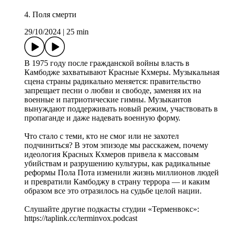
4. Поля смерти
29/10/2024
|
25 min
В 1975 году после гражданской войны власть в
Камбодже захватывают Красные Кхмеры. Музыкальная
сцена страны радикально меняется: правительство
запрещает песни о любви и свободе, заменяя их на
военные и патриотические гимны. Музыкантов
вынуждают поддерживать новый режим, участвовать в
пропаганде и даже надевать военную форму.
Что стало с теми, кто не смог или не захотел
подчиниться? В этом эпизоде мы расскажем, почему
идеология Красных Кхмеров привела к массовым
убийствам и разрушению культуры, как радикальные
реформы Пола Пота изменили жизнь миллионов людей
и превратили Камбоджу в страну террора — и каким
образом все это отразилось на судьбе целой нации.
Слушайте другие подкасты студии «Терменвокс»:
https://taplink.cc/terminvox.podcast