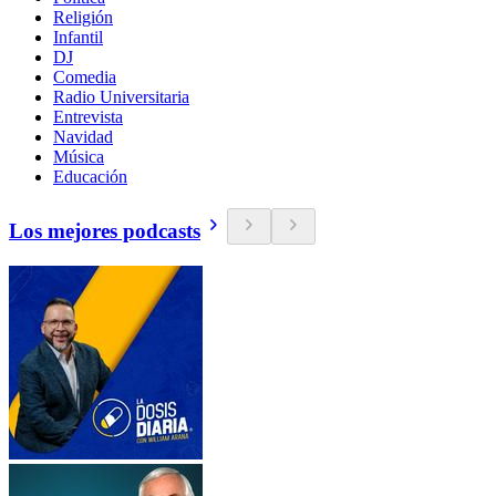
Religión
Infantil
DJ
Comedia
Radio Universitaria
Entrevista
Navidad
Música
Educación
Los mejores podcasts