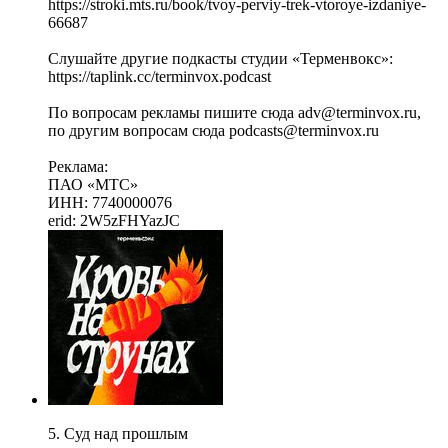
https://stroki.mts.ru/book/tvoy-perviy-trek-vtoroye-izdaniye-
66687
Слушайте другие подкасты студии «Терменвокс»:
https://taplink.cc/terminvox.podcast
По вопросам рекламы пишите сюда adv@terminvox.ru,
по другим вопросам сюда podcasts@terminvox.ru
Реклама:
ПАО «МТС»
ИНН: 7740000076
erid: 2W5zFHYazJC
5. Суд над прошлым