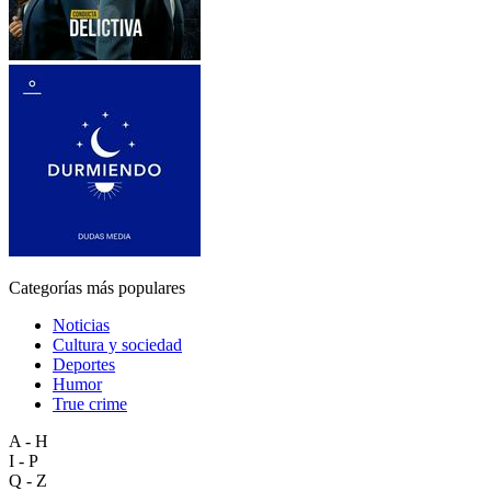
Categorías más populares
Noticias
Cultura y sociedad
Deportes
Humor
True crime
A - H
I - P
Q - Z