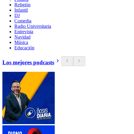
Religión
Infantil
DJ
Comedia
Radio Universitaria
Entrevista
Navidad
Música
Educación
Los mejores podcasts