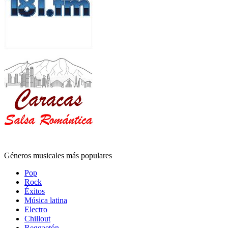
Géneros musicales más populares
Pop
Rock
Éxitos
Música latina
Electro
Chillout
Reggaetón