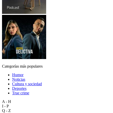
Categorías más populares
Humor
Noticias
Cultura y sociedad
Deportes
True crime
A - H
I - P
Q - Z