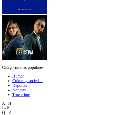
Categorías más populares
Humor
Cultura y sociedad
Deportes
Noticias
True crime
A - H
I - P
Q - Z