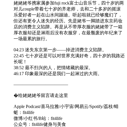
姥姥姥爷携家属参加fuji rock富士山音乐节，四十岁的两
对儿couple带着七十岁的齐老师，去和二十多岁的摇滚
乐爱好者一起在山水间蹦迪。听起啦就已经够魔幻了，
但还有更令人迷失的经历。先是姥爷一脚踏进东京药妆
店的消费主义陷阱。再是从不带厚衣服的姥姥带了一箱
厚衣服却还是淋雨后没有衣服穿，在最颓废的年纪来了
一场最累的旅行。
04:23 迷失东京第一步——掉进消费主义陷阱。
22:45 七十岁还是可以对世界充满好奇，四十岁的我路还
长呢！
38:52 最不扫兴的人，把情绪藏的最深。
46:17 印象最深的还是我们一起淋过的大雨。
————————————
�给姥姥姥爷留言请走这里
Apple Podcast/喜马拉雅/小宇宙/网易云/Spotify/荔枝/蜻
蜓：fit4life
微博/小红书/B站：fit4life
公众号：fit4life健身与美食