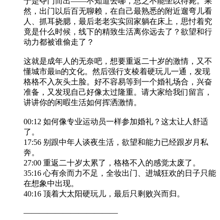
于是夺门而出——不知道去哪，总之不能坐以待毙。果
然，出门以后百无聊赖，在自己最熟悉的附近遛弯儿看
人、抓耳挠腮，最后老老实实回家躺在床上，思忖着究
竟是什么时候，线下的精致生活离你远去了？欲望和行
动力都被谁偷走了？
这就是成年人的无奈吧，想要重返二十岁的激情，又不
懂城市最in的文化。然后强行支棱着硬玩儿一通，发现
格格不入灰头土脸。好不容易等到一个婚礼场合，兴奋
准备，又发现自己好像太过隆重。请大家给我们留言，
讲讲你的闲暇生活如何挥洒激情。
00:12 如何像专业运动员一样参加婚礼？这太让人舒适
了。
17:56 别跟中年人谈夜生活，欲望和能力已经跟岁月私
奔。
27:00 重返二十岁太累了，格格不入的感觉太废了。
35:16 心有余而力不足，全妆出门、进城狂欢的日子只能
在想象中出现。
40:16 顶着大太阳硬玩儿，最后只剩败兴而归。
————————————