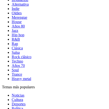
Alternativa
Indie
Oldies
Merengue
House
Años 80
Jazz
Hip hop
R&B
Rap
Clásica
Salsa
Rock clásico
Techno
Años 70
Soul
Trance
Heavy metal
Temas más populares
Noticias
Cultura
Deportes
Política