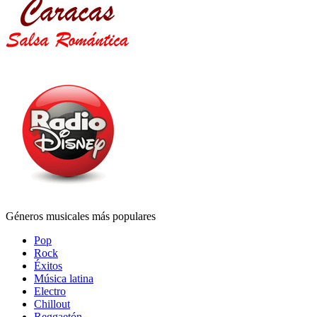
Géneros musicales más populares
Pop
Rock
Éxitos
Música latina
Electro
Chillout
Reggaetón