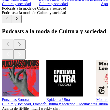
Cultura y sociedad
Cultura y sociedad
Apren
Podcasts a la moda de Cultura y sociedad
Podcasts a la moda de Cultura y sociedad
Podcasts a la moda de Cultura y sociedad
Punzadas Sonoras
Epidemia Ultra
Modern 
Cultura y sociedad, Filosofía
Cultura y sociedad, Documental
Cultura 
Acerca de fit4life | fitgirl weekly chat