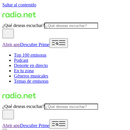
Saltar al contenido
¿Qué deseas escuchar?
Abrir app
Descubre Prime
Top 100 emisoras
Podcast
Deporte en directo
En tu zona
Géneros musicales
Temas de emisoras
¿Qué deseas escuchar?
Abrir app
Descubre Prime