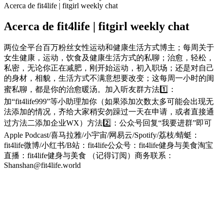
Acerca de fit4life | fitgirl weekly chat
Acerca de fit4life | fitgirl weekly chat
两位全平台百万粉丝女性运动和健康生活方式博主；每周关于
女生健康，运动，饮食及健康生活方式的私聊；治愈，轻松，
私密，无论你正在减肥，刚开始运动，初入职场；还是对自己
的身材，相貌，生活方式不满意想要改变；这每周一小时的闺
蜜私聊，都是你的治愈暖汤。加入听友群方法1️⃣：
加“fit4life999”等小助理加你（如果添加次数太多可能会出现无
法添加的情况，齐给大家稍安勿躁过一天在申请，或者直接通
过方法二添加企业WX）方法2️⃣：公众号回复“我要进群”即可
Apple Podcast/喜马拉雅/小宇宙/网易云/Spotify/荔枝/蜻蜓：
fit4life微博/小红书/B站：fit4life公众号：fit4life健身与美食淘宝
直播：fit4life健身与美食 （记得订阅）商务联系：
Shanshan@fit4life.world
Sitio web del podcast