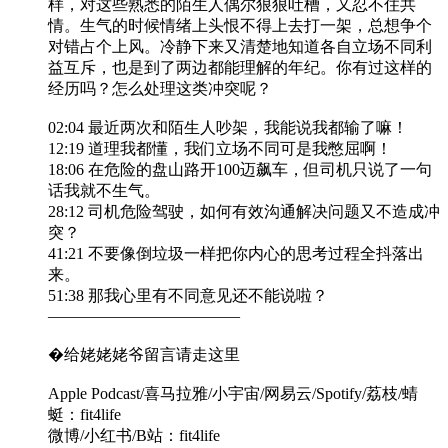
样，对这些熟悉的陌生人偶尔狠狠吐槽，又忍不住共
情。生气的时候情绪上头恨不得上去打一架，总想争个
对错占个上风。冷静下来又清楚地知道各自立场不同利
益互斥，也是到了两边都能理解的年纪。你有过这样的
经历吗？怎么处理这类冲突呢？
02:04 最近两次和陌生人吵架，我能说我都输了嘛！
12:19 道理我都懂，我们立场不同可是我憋屈啊！
18:06 在危险的盘山路开100迈飙车，但司机只说了一句
话我就不生气。
28:12 司机危险驾驶，如何有效沟通解决问题又不造成冲
突？
41:21 不要像倒垃圾一样把你内心的思考过程全抖落出
来。
51:38 那我心里有不同意见还不能说啦？
————————————
�给姥姥姥爷留言请走这里
Apple Podcast/喜马拉雅/小宇宙/网易云/Spotify/荔枝/蜻
蜓：fit4life
微博/小红书/B站：fit4life