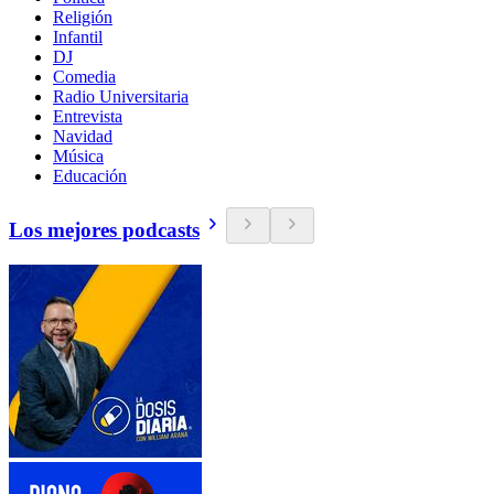
Religión
Infantil
DJ
Comedia
Radio Universitaria
Entrevista
Navidad
Música
Educación
Los mejores podcasts