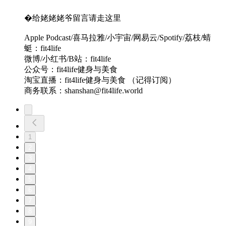
�给姥姥姥爷留言请走这里
Apple Podcast/喜马拉雅/小宇宙/网易云/Spotify/荔枝/蜻
蜓：fit4life
微博/小红书/B站：fit4life
公众号：fit4life健身与美食
淘宝直播：fit4life健身与美食 （记得订阅）
商务联系：shanshan@fit4life.world
1
2
3
4
5
6
7
8
9