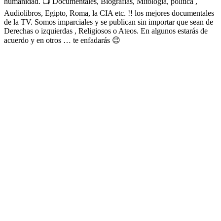
humanidad. 📺 Documentales, Biografías, Mitología, política ,
Audiolibros, Egipto, Roma, la CIA etc. !! los mejores documentales
de la TV. Somos imparciales y se publican sin importar que sean de
Derechas o izquierdas , Religiosos o Ateos. En algunos estarás de
acuerdo y en otros … te enfadarás 😉
Sitio web del podcast