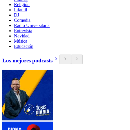
Religión
Infantil
DJ
Comedia
Radio Universitaria
Entrevista
Navidad
Música
Educación
Los mejores podcasts