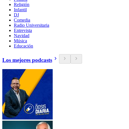
Religión
Infantil
DJ
Comedia
Radio Universitaria
Entrevista
Navidad
Música
Educación
Los mejores podcasts