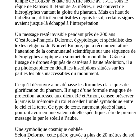
temple de Louxor, et date du XIIIe siècle av. J.-C., sous le
règne de Ramsès II. Haut de 23 mètres, il est couvert de
hiéroglyphes vantant la gloire du pharaon. Mais en haut de
l’obélisque, difficilement lisibles depuis le sol, certains signes
avaient jusque-là échappé à l’interprétation.
Un message resté invisible pendant près de 200 ans
C’est Jean-François Delorme, égyptologue et spécialiste des
textes religieux du Nouvel Empire, qui a récemment attiré
l’attention de la communauté scientifique sur une séquence de
hiéroglyphes atypique au sommet du monolithe. Grâce à
l’usage de drones équipés de caméras à haute résolution, il a
pu photographier en détail les inscriptions situées sur les
parties les plus inaccessibles du monument.
Ce qu’il découvre alors dépasse les formules classiques de
glorification du pharaon. Il s’agit d’une formule magique de
protection, adressée aux dieux Rê et Amon, censée préserver
à jamais la mémoire du roi et sceller l’unité symbolique entre
le ciel et la terre. Ce type de texte, rarement placé si haut,
pourrait avoir eu une valeur rituelle spécifique : être le premier
message lu par le soleil à l’aube.
Une symbolique cosmique oubliée
Selon Delorme, cette prière gravée à plus de 20 mètres du sol