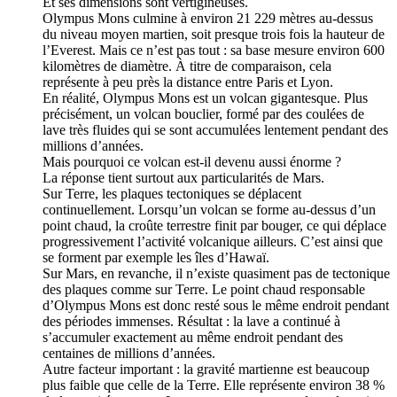
Et ses dimensions sont vertigineuses.
Olympus Mons culmine à environ 21 229 mètres au-dessus
du niveau moyen martien, soit presque trois fois la hauteur de
l’Everest. Mais ce n’est pas tout : sa base mesure environ 600
kilomètres de diamètre. À titre de comparaison, cela
représente à peu près la distance entre Paris et Lyon.
En réalité, Olympus Mons est un volcan gigantesque. Plus
précisément, un volcan bouclier, formé par des coulées de
lave très fluides qui se sont accumulées lentement pendant des
millions d’années.
Mais pourquoi ce volcan est-il devenu aussi énorme ?
La réponse tient surtout aux particularités de Mars.
Sur Terre, les plaques tectoniques se déplacent
continuellement. Lorsqu’un volcan se forme au-dessus d’un
point chaud, la croûte terrestre finit par bouger, ce qui déplace
progressivement l’activité volcanique ailleurs. C’est ainsi que
se forment par exemple les îles d’Hawaï.
Sur Mars, en revanche, il n’existe quasiment pas de tectonique
des plaques comme sur Terre. Le point chaud responsable
d’Olympus Mons est donc resté sous le même endroit pendant
des périodes immenses. Résultat : la lave a continué à
s’accumuler exactement au même endroit pendant des
centaines de millions d’années.
Autre facteur important : la gravité martienne est beaucoup
plus faible que celle de la Terre. Elle représente environ 38 %