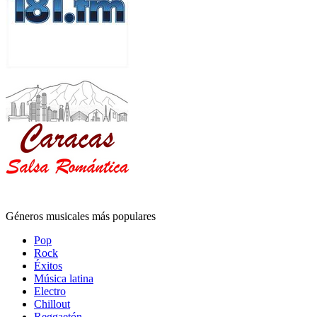
Géneros musicales más populares
Pop
Rock
Éxitos
Música latina
Electro
Chillout
Reggaetón