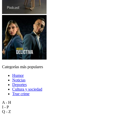
Categorías más populares
Humor
Noticias
Deportes
Cultura y sociedad
True crime
A - H
I - P
Q - Z